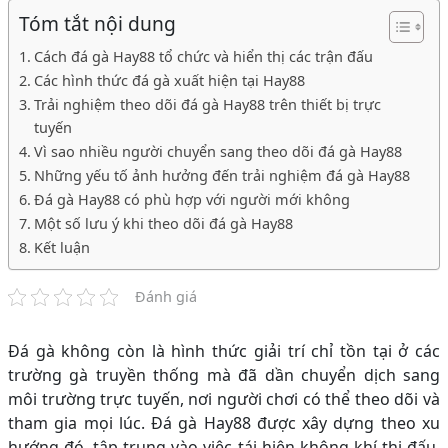
Tóm tắt nội dung
Cách đá gà Hay88 tổ chức và hiển thị các trận đấu
Các hình thức đá gà xuất hiện tại Hay88
Trải nghiệm theo dõi đá gà Hay88 trên thiết bị trực
tuyến
Vì sao nhiều người chuyển sang theo dõi đá gà Hay88
Những yếu tố ảnh hưởng đến trải nghiệm đá gà Hay88
Đá gà Hay88 có phù hợp với người mới không
Một số lưu ý khi theo dõi đá gà Hay88
Kết luận
Đánh giá
Đá gà không còn là hình thức giải trí chỉ tồn tại ở các
trường gà truyền thống mà đã dần chuyển dịch sang
môi trường trực tuyến, nơi người chơi có thể theo dõi và
tham gia mọi lúc. Đá gà Hay88 được xây dựng theo xu
hướng đó, tập trung vào việc tái hiện không khí thi đấu,