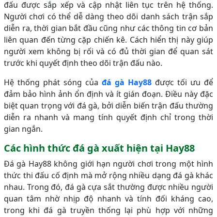
đấu được sắp xếp và cập nhật liên tục trên hệ thống.
Người chơi có thể dễ dàng theo dõi danh sách trận sắp
diễn ra, thời gian bắt đầu cũng như các thông tin cơ bản
liên quan đến từng cặp chiến kê. Cách hiển thị này giúp
người xem không bị rối và có đủ thời gian để quan sát
trước khi quyết định theo dõi trận đấu nào.
Hệ thống phát sóng của
đá gà Hay88
được tối ưu để
đảm bảo hình ảnh ổn định và ít gián đoạn. Điều này đặc
biệt quan trọng với đá gà, bởi diễn biến trận đấu thường
diễn ra nhanh và mang tính quyết định chỉ trong thời
gian ngắn.
Các hình thức đá gà xuất hiện tại Hay88
Đá gà Hay88 không giới hạn người chơi trong một hình
thức thi đấu cố định mà mở rộng nhiều dạng đá gà khác
nhau. Trong đó, đá gà cựa sắt thường được nhiều người
quan tâm nhờ nhịp độ nhanh và tính đối kháng cao,
trong khi đá gà truyền thống lại phù hợp với những