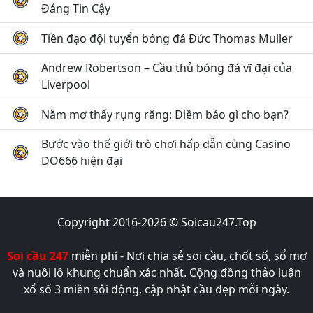
Đáng Tin Cậy
Tiền đạo đội tuyển bóng đá Đức Thomas Muller
Andrew Robertson – Cầu thủ bóng đá vĩ đại của
Liverpool
Nằm mơ thấy rụng răng: Điềm báo gì cho bạn?
Bước vào thế giới trò chơi hấp dẫn cùng Casino
DO666 hiện đại
Copyright 2016-2026 © Soicau247.Top
Soi cầu 247
miễn phí - Nơi chia sẻ soi cầu, chốt số, sổ mơ
và nuôi lô khung chuẩn xác nhất. Cộng đồng thảo luận
xổ số 3 miền sôi động, cập nhật cầu đẹp mỗi ngày.