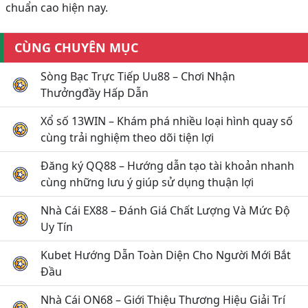
chuẩn cao hiện nay.
CÙNG CHUYÊN MỤC
Sòng Bạc Trực Tiếp Uu88 – Chơi Nhận
Thưởngđầy Hấp Dẫn
Xổ số 13WIN – Khám phá nhiều loại hình quay số
cùng trải nghiệm theo dõi tiện lợi
Đăng ký QQ88 – Hướng dẫn tạo tài khoản nhanh
cùng những lưu ý giúp sử dụng thuận lợi
Nhà Cái EX88 – Đánh Giá Chất Lượng Và Mức Độ
Uy Tín
Kubet Hướng Dẫn Toàn Diện Cho Người Mới Bắt
Đầu
Nhà Cái ON68 – Giới Thiệu Thương Hiệu Giải Trí