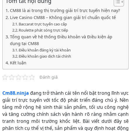
Tóm tắt nội dung
CM88 là ai trong thị trường giải trí trực tuyến hiện nay?
Live Casino CM88 – Không gian giải trí chuẩn quốc tế
Baccarat trực tuyến cao cấp
Roulette phát sóng trực tiếp
Tổng quan về hệ thống Điều khoản và Điều kiện áp
dụng tại CM88
Điều khoản đăng ký tài khoản
Điều khoản giao dịch tài chính
Kết luận
Đánh giá
Cm88.ninja
đang trở thành cái tên nổi bật trong lĩnh vực
giải trí trực tuyến với tốc độ phát triển đáng chú ý. Nền
tảng mở rộng hệ sinh thái sản phẩm, tối ưu công nghệ
và tăng cường chính sách vận hành rõ ràng nhằm cạnh
tranh trong môi trường khốc liệt. Bài viết dưới đây sẽ
phân tích cụ thể vị thế, sản phẩm và quy định hoạt động