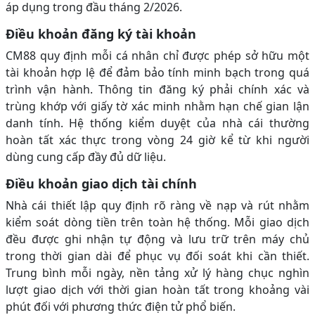
áp dụng trong đầu tháng 2/2026.
Điều khoản đăng ký tài khoản
CM88 quy định mỗi cá nhân chỉ được phép sở hữu một
tài khoản hợp lệ để đảm bảo tính minh bạch trong quá
trình vận hành. Thông tin đăng ký phải chính xác và
trùng khớp với giấy tờ xác minh nhằm hạn chế gian lận
danh tính. Hệ thống kiểm duyệt của nhà cái thường
hoàn tất xác thực trong vòng 24 giờ kể từ khi người
dùng cung cấp đầy đủ dữ liệu.
Điều khoản giao dịch tài chính
Nhà cái thiết lập quy định rõ ràng về nạp và rút nhằm
kiểm soát dòng tiền trên toàn hệ thống. Mỗi giao dịch
đều được ghi nhận tự động và lưu trữ trên máy chủ
trong thời gian dài để phục vụ đối soát khi cần thiết.
Trung bình mỗi ngày, nền tảng xử lý hàng chục nghìn
lượt giao dịch với thời gian hoàn tất trong khoảng vài
phút đối với phương thức điện tử phổ biến.