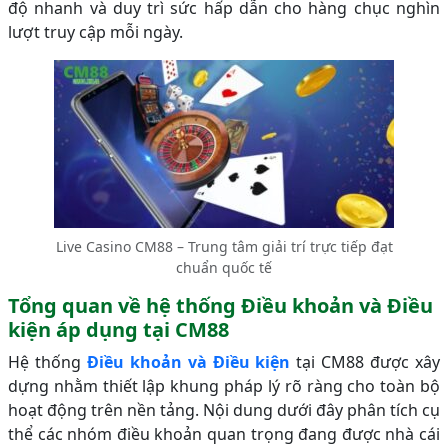
độ nhanh và duy trì sức hấp dẫn cho hàng chục nghìn
lượt truy cập mỗi ngày.
Live Casino CM88 – Trung tâm giải trí trực tiếp đạt
chuẩn quốc tế
Tổng quan về hệ thống Điều khoản và Điều
kiện áp dụng tại CM88
Hệ thống
Điều khoản và Điều kiện
tại CM88 được xây
dựng nhằm thiết lập khung pháp lý rõ ràng cho toàn bộ
hoạt động trên nền tảng. Nội dung dưới đây phân tích cụ
thể các nhóm điều khoản quan trọng đang được nhà cái