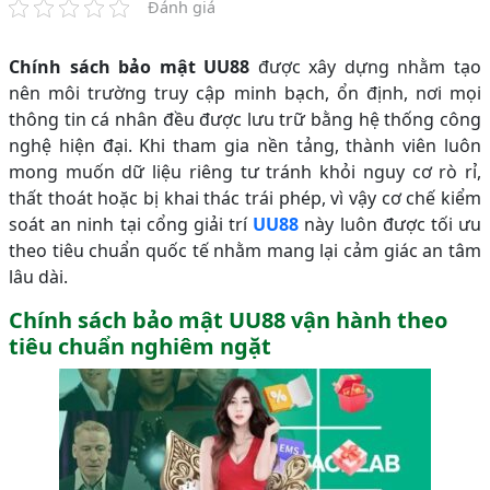
Đánh giá
Chính sách bảo mật UU88
được xây dựng nhằm tạo
nên môi trường truy cập minh bạch, ổn định, nơi mọi
thông tin cá nhân đều được lưu trữ bằng hệ thống công
nghệ hiện đại. Khi tham gia nền tảng, thành viên luôn
mong muốn dữ liệu riêng tư tránh khỏi nguy cơ rò rỉ,
thất thoát hoặc bị khai thác trái phép, vì vậy cơ chế kiểm
soát an ninh tại cổng giải trí
UU88
này luôn được tối ưu
theo tiêu chuẩn quốc tế nhằm mang lại cảm giác an tâm
lâu dài.
Chính sách bảo mật UU88 vận hành theo
tiêu chuẩn nghiêm ngặt