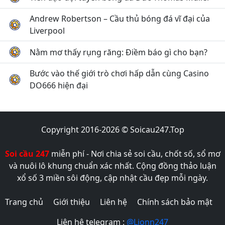
Andrew Robertson – Cầu thủ bóng đá vĩ đại của
Liverpool
Nằm mơ thấy rụng răng: Điềm báo gì cho bạn?
Bước vào thế giới trò chơi hấp dẫn cùng Casino
DO666 hiện đại
Copyright 2016-2026 © Soicau247.Top
Soi cầu 247
miễn phí - Nơi chia sẻ soi cầu, chốt số, sổ mơ
và nuôi lô khung chuẩn xác nhất. Cộng đồng thảo luận
xổ số 3 miền sôi động, cập nhật cầu đẹp mỗi ngày.
Trang chủ
Giới thiệu
Liên hệ
Chính sách bảo mật
Liên hệ telegram :
@Lionn247