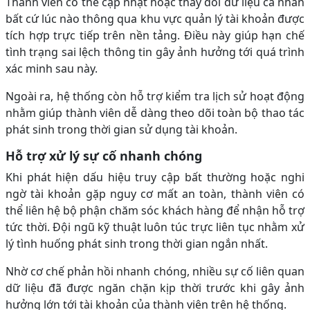
Thành viên có thể cập nhật hoặc thay đổi dữ liệu cá nhân
bất cứ lúc nào thông qua khu vực quản lý tài khoản được
tích hợp trực tiếp trên nền tảng. Điều này giúp hạn chế
tình trạng sai lệch thông tin gây ảnh hưởng tới quá trình
xác minh sau này.
Ngoài ra, hệ thống còn hỗ trợ kiểm tra lịch sử hoạt động
nhằm giúp thành viên dễ dàng theo dõi toàn bộ thao tác
phát sinh trong thời gian sử dụng tài khoản.
Hỗ trợ xử lý sự cố nhanh chóng
Khi phát hiện dấu hiệu truy cập bất thường hoặc nghi
ngờ tài khoản gặp nguy cơ mất an toàn, thành viên có
thể liên hệ bộ phận chăm sóc khách hàng để nhận hỗ trợ
tức thời. Đội ngũ kỹ thuật luôn túc trực liên tục nhằm xử
lý tình huống phát sinh trong thời gian ngắn nhất.
Nhờ cơ chế phản hồi nhanh chóng, nhiều sự cố liên quan
dữ liệu đã được ngăn chặn kịp thời trước khi gây ảnh
hưởng lớn tới tài khoản của thành viên trên hệ thống.