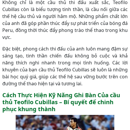
Không chỉ là một cầu thủ thi đấu xuất sắc, Teofilo
Cubillas còn là biểu tượng tinh thần, là cầu nối giữa các
thế hệ cầu thủ và người hâm mộ. Những phẩm chất lớn
của anh đã góp phần thúc đẩy sự phát triển của bóng đá
Peru, đồng thời thúc đẩy phong trào thể thao trong khu
vực.
Đặc biệt, phong cách thi đấu của anh luôn mang đậm sự
sáng tạo, tinh thần chiến đấu không bỏ cuộc và khả
năng thích nghi nhanh trong mọi tình huống. Các lời
khuyên của bạn cầu thủ Teofilo Cubillas sẽ luôn là những
bài học quý giá, giúp các thế hệ sau vững bước trên con
đường thể thao hiện tại và tương lai.
Cách Thực Hiện Kỹ Năng Ghi Bàn Của cầu
thủ Teofilo Cubillas – Bí quyết để chinh
phục khung thành