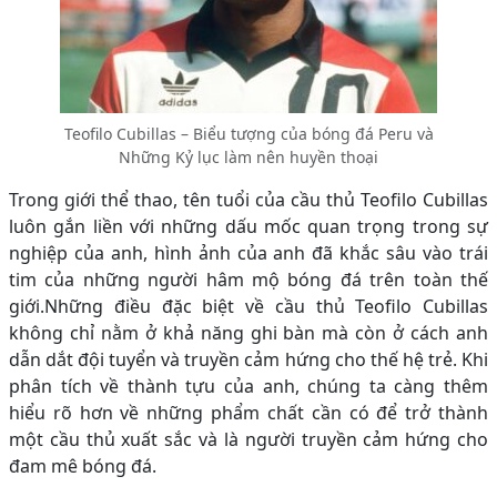
Teofilo Cubillas – Biểu tượng của bóng đá Peru và
Những Kỷ lục làm nên huyền thoại
Trong giới thể thao, tên tuổi của cầu thủ Teofilo Cubillas
luôn gắn liền với những dấu mốc quan trọng trong sự
nghiệp của anh, hình ảnh của anh đã khắc sâu vào trái
tim của những người hâm mộ bóng đá trên toàn thế
giới.Những điều đặc biệt về cầu thủ Teofilo Cubillas
không chỉ nằm ở khả năng ghi bàn mà còn ở cách anh
dẫn dắt đội tuyển và truyền cảm hứng cho thế hệ trẻ. Khi
phân tích về thành tựu của anh, chúng ta càng thêm
hiểu rõ hơn về những phẩm chất cần có để trở thành
một cầu thủ xuất sắc và là người truyền cảm hứng cho
đam mê bóng đá.