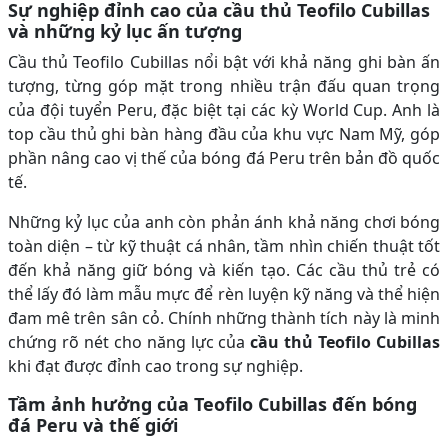
Sự nghiệp đỉnh cao của cầu thủ Teofilo Cubillas
và những kỷ lục ấn tượng
Cầu thủ Teofilo Cubillas nổi bật với khả năng ghi bàn ấn
tượng, từng góp mặt trong nhiều trận đấu quan trọng
của đội tuyển Peru, đặc biệt tại các kỳ World Cup. Anh là
top cầu thủ ghi bàn hàng đầu của khu vực Nam Mỹ, góp
phần nâng cao vị thế của bóng đá Peru trên bản đồ quốc
tế.
Những kỷ lục của anh còn phản ánh khả năng chơi bóng
toàn diện – từ kỹ thuật cá nhân, tầm nhìn chiến thuật tốt
đến khả năng giữ bóng và kiến tạo. Các cầu thủ trẻ có
thể lấy đó làm mẫu mực để rèn luyện kỹ năng và thể hiện
đam mê trên sân cỏ. Chính những thành tích này là minh
chứng rõ nét cho năng lực của
cầu thủ Teofilo Cubillas
khi đạt được đỉnh cao trong sự nghiệp.
Tầm ảnh hưởng của Teofilo Cubillas đến bóng
đá Peru và thế giới