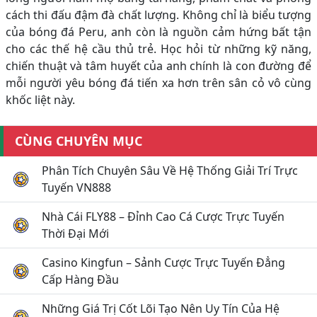
cách thi đấu đậm đà chất lượng. Không chỉ là biểu tượng
của bóng đá Peru, anh còn là nguồn cảm hứng bất tận
cho các thế hệ cầu thủ trẻ. Học hỏi từ những kỹ năng,
chiến thuật và tâm huyết của anh chính là con đường để
mỗi người yêu bóng đá tiến xa hơn trên sân cỏ vô cùng
khốc liệt này.
CÙNG CHUYÊN MỤC
Phân Tích Chuyên Sâu Về Hệ Thống Giải Trí Trực
Tuyến VN888
Nhà Cái FLY88 – Đỉnh Cao Cá Cược Trực Tuyến
Thời Đại Mới
Casino Kingfun – Sảnh Cược Trực Tuyến Đẳng
Cấp Hàng Đầu
Những Giá Trị Cốt Lõi Tạo Nên Uy Tín Của Hệ