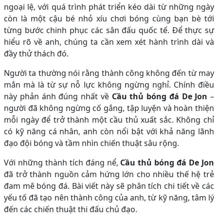
ngoại lệ, với quá trình phát triển kéo dài từ những ngày
còn là một cậu bé nhỏ xíu chơi bóng cùng bạn bè tới
từng bước chinh phục các sân đấu quốc tế. Để thực sự
hiểu rõ về anh, chúng ta cần xem xét hành trình dài và
đầy thử thách đó.
Người ta thường nói rằng thành công không đến từ may
mắn mà là từ sự nỗ lực không ngừng nghỉ. Chính điều
này phản ánh đúng nhất về
Cầu thủ bóng đá De Jon
–
người đã không ngừng cố gắng, tập luyện và hoàn thiện
mỗi ngày để trở thành một cầu thủ xuất sắc. Không chỉ
có kỹ năng cá nhân, anh còn nổi bật với khả năng lãnh
đạo đội bóng và tầm nhìn chiến thuật sâu rộng.
Với những thành tích đáng nể,
Cầu thủ bóng đá De Jon
đã trở thành nguồn cảm hứng lớn cho nhiều thế hệ trẻ
đam mê bóng đá. Bài viết này sẽ phân tích chi tiết về các
yếu tố đã tạo nên thành công của anh, từ kỹ năng, tâm lý
đến các chiến thuật thi đấu chủ đạo.