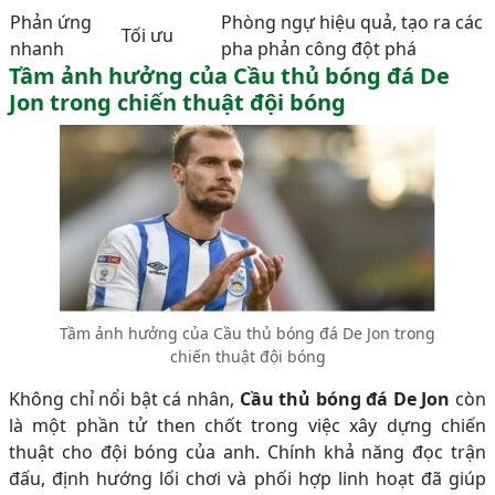
Phản ứng
Phòng ngự hiệu quả, tạo ra các
Tối ưu
nhanh
pha phản công đột phá
Tầm ảnh hưởng của Cầu thủ bóng đá De
Jon trong chiến thuật đội bóng
Tầm ảnh hưởng của Cầu thủ bóng đá De Jon trong
chiến thuật đội bóng
Không chỉ nổi bật cá nhân,
Cầu thủ bóng đá De Jon
còn
là một phần tử then chốt trong việc xây dựng chiến
thuật cho đội bóng của anh. Chính khả năng đọc trận
đấu, định hướng lối chơi và phối hợp linh hoạt đã giúp