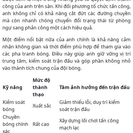
công của anh trên sân. Khi đối phương tổ chức tấn công,
anh không chỉ có khả năng cắt đứt các đường chuyền
mà còn nhanh chóng chuyển đổi trạng thái từ phòng
ngự sang phản công một cách hiệu quả.
Một điểm nổi bật nữa của anh chính là khả năng cảm
nhận không gian và thời điểm phù hợp để tham gia vào
các pha tranh bóng. Điều này giúp anh giữ vững vị trí
trung tâm, kiểm soát trận đấu và góp phần không nhỏ
vào thành tích chung của đội bóng.
Mức độ
Kỹ năng
thành
Tầm ảnh hưởng đến trận đấu
thạo
Kiểm soát
Giảm thiểu lỗi, duy trì kiểm
Xuất sắc
bóng
soát trận đấu
Chuyền
Xây dựng lối chơi tấn công
bóng chính
Rất cao
mạch lạc
xác