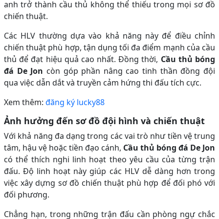
anh trở thành cầu thủ không thể thiếu trong mọi sơ đồ
chiến thuật.
Các HLV thường dựa vào khả năng này để điều chỉnh
chiến thuật phù hợp, tận dụng tối đa điểm mạnh của cầu
thủ để đạt hiệu quả cao nhất. Đồng thời,
Cầu thủ bóng
đá De Jon
còn góp phần nâng cao tinh thần đồng đội
qua việc dẫn dắt và truyền cảm hứng thi đấu tích cực.
Xem thêm:
đăng ký lucky88
Ảnh hưởng đến sơ đồ đội hình và chiến thuật
Với khả năng đa dạng trong các vai trò như tiền vệ trung
tâm, hậu vệ hoặc tiền đạo cánh,
Cầu thủ bóng đá De Jon
có thể thích nghi linh hoạt theo yêu cầu của từng trận
đấu. Độ linh hoạt này giúp các HLV dễ dàng hơn trong
việc xây dựng sơ đồ chiến thuật phù hợp để đối phó với
đối phương.
Chẳng hạn, trong những trận đấu cần phòng ngự chắc