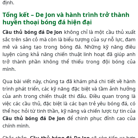
định.
Tổng kết – De Jon và hành trình trở thành
huyền thoại bóng đá hiện đại
Cầu thủ bóng đá De Jon
không chỉ là một cầu thủ xuất
sắc trên sân cỏ mà còn là biểu tượng của sự nỗ lực, đam
mê và sáng tạo trong bóng đá. Những kỹ năng điêu
luyện cùng khả năng chiến thuật linh hoạt đã giúp anh
trở thành phần không thể thiếu trong đội bóng của
mình.
Qua bài viết này, chúng ta đã khám phá chi tiết về hành
trình phát triển, các kỹ năng đặc biệt và tầm ảnh hưởng
của anh trong chiến thuật thi đấu. Điều quan trọng là
việc các cầu thủ, đặc biệt là các bạn trẻ yêu bóng đá, có
thể học hỏi từ tinh thần, kỹ năng và chiến lược tự tin của
Cầu thủ bóng đá De Jon
để chinh phục đỉnh cao của
chính mình.