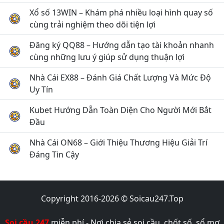
Xổ số 13WIN – Khám phá nhiều loại hình quay số
cùng trải nghiệm theo dõi tiện lợi
Đăng ký QQ88 – Hướng dẫn tạo tài khoản nhanh
cùng những lưu ý giúp sử dụng thuận lợi
Nhà Cái EX88 – Đánh Giá Chất Lượng Và Mức Độ
Uy Tín
Kubet Hướng Dẫn Toàn Diện Cho Người Mới Bắt
Đầu
Nhà Cái ON68 – Giới Thiệu Thương Hiệu Giải Trí
Đáng Tin Cậy
Copyright 2016-2026 © Soicau247.Top
Soi cầu 247
miễn phí - Nơi chia sẻ soi cầu, chốt số, sổ mơ