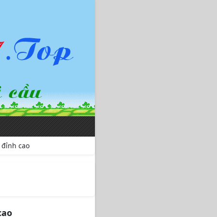
 đỉnh cao
cao