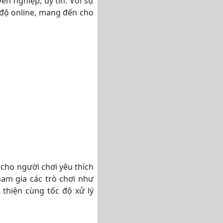
n nghiệp, uy tín. Với sự
 độ online, mang đến cho
 cho người chơi yêu thích
ham gia các trò chơi như
n thiện cùng tốc độ xử lý