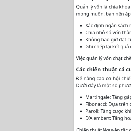
Quản lý vốn là chìa khóa
mong muốn, bạn nên áp 
Xác định ngân sách r
Chia nhỏ số vốn thà
Không bao giờ đặt cư
Ghi chép lại kết quả
Việc quản lý vốn chặt chẽ
Các chiến thuật cá c
Để nâng cao cơ hội chiế
Dưới đây là một số phươ
Martingale: Tăng gấp
Fibonacci: Dựa trên 
Paroli: Tăng cược kh
D’Alembert: Tăng ho
Chiến thuật
Nguyên tắc 