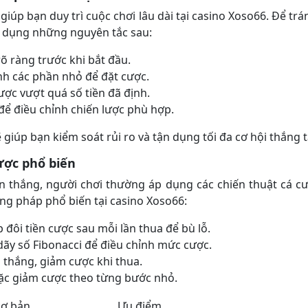
 giúp bạn duy trì cuộc chơi lâu dài tại casino Xoso66. Để t
dụng những nguyên tắc sau:
õ ràng trước khi bắt đầu.
nh các phần nhỏ để đặt cược.
ợc vượt quá số tiền đã định.
 để điều chỉnh chiến lược phù hợp.
 giúp bạn kiểm soát rủi ro và tận dụng tối đa cơ hội thắng 
ược phổ biến
n thắng, người chơi thường áp dụng các chiến thuật cá 
ng pháp phổ biến tại casino Xoso66:
 đôi tiền cược sau mỗi lần thua để bù lỗ.
dãy số Fibonacci để điều chỉnh mức cược.
i thắng, giảm cược khi thua.
ặc giảm cược theo từng bước nhỏ.
cơ bản
Ưu điểm