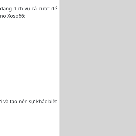
dạng dịch vụ cá cược để
ino Xoso66:
 và tạo nên sự khác biệt