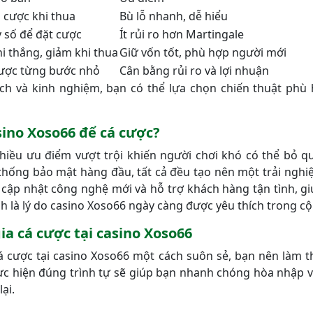
 cược khi thua
Bù lỗ nhanh, dễ hiểu
 số để đặt cược
Ít rủi ro hơn Martingale
i thắng, giảm khi thua
Giữ vốn tốt, phù hợp người mới
ược từng bước nhỏ
Cân bằng rủi ro và lợi nhuận
ch và kinh nghiệm, bạn có thể lựa chọn chiến thuật phù 
sino Xoso66 để cá cược?
iều ưu điểm vượt trội khiến người chơi khó có thể bỏ qu
thống bảo mật hàng đầu, tất cả đều tạo nên một trải nghi
n cập nhật công nghệ mới và hỗ trợ khách hàng tận tình, g
nh là lý do casino Xoso66 ngày càng được yêu thích trong c
a cá cược tại casino Xoso66
á cược tại casino Xoso66 một cách suôn sẻ, bạn nên làm
thực hiện đúng trình tự sẽ giúp bạn nhanh chóng hòa nhập 
ại.