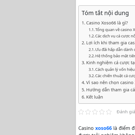
Tóm tắt nội dung
Casino Xoso66 là gì?
Tổng quan về casino 
Các dịch vụ cá cược n
Lợi ích khi tham gia ca
Ưu đãi hấp dẫn dành 
Hệ thống bảo mật tiên
Kinh nghiệm cá cược tạ
Cách quản lý vốn hiệu
Các chiến thuật cá cư
Vì sao nên chọn casino
Hướng dẫn tham gia cá 
Kết luận
Đánh gi
Casino
xoso66
là điểm đ