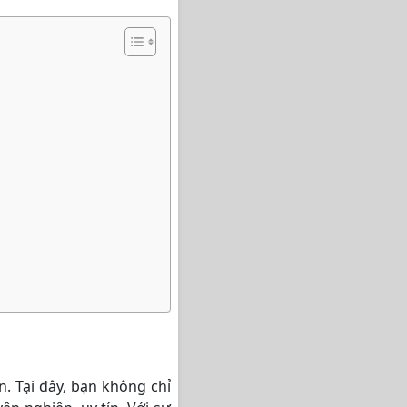
. Tại đây, bạn không chỉ