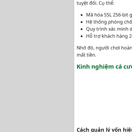
tuyệt đối. Cụ thể:
Mã hóa SSL 256-bit g
Hệ thống phòng chốn
Quy trình xác minh 
Hỗ trợ khách hàng 2
Nhờ đó, người chơi hoàn 
mất tiền.
Kinh nghiệm cá cượ
Cách quản lý vốn hiệ