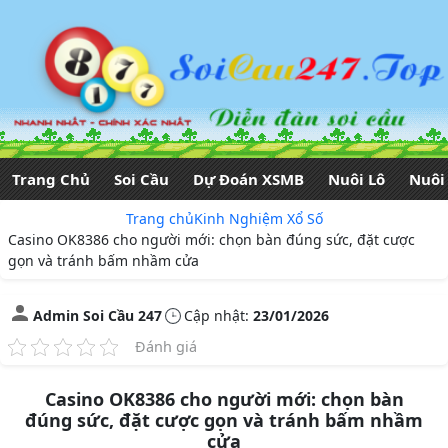
Trang Chủ
Soi Cầu
Dự Đoán XSMB
Nuôi Lô
Nuôi
Trang chủ
Kinh Nghiệm Xổ Số
Casino OK8386 cho người mới: chọn bàn đúng sức, đặt cược
gọn và tránh bấm nhầm cửa
Admin Soi Cầu 247
Cập nhật:
23/01/2026
Đánh giá
Casino OK8386 cho người mới: chọn bàn
đúng sức, đặt cược gọn và tránh bấm nhầm
cửa