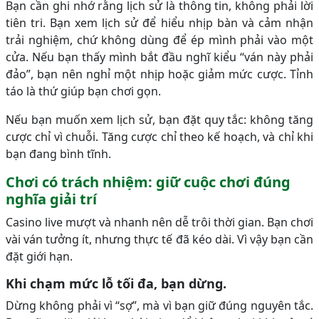
Bạn cần ghi nhớ rằng lịch sử là thông tin, không phải lời
tiên tri. Bạn xem lịch sử để hiểu nhịp bàn và cảm nhận
trải nghiệm, chứ không dùng để ép mình phải vào một
cửa. Nếu bạn thấy mình bắt đầu nghĩ kiểu “ván này phải
đảo”, bạn nên nghỉ một nhịp hoặc giảm mức cược. Tỉnh
táo là thứ giúp bạn chơi gọn.
Nếu bạn muốn xem lịch sử, bạn đặt quy tắc: không tăng
cược chỉ vì chuỗi. Tăng cược chỉ theo kế hoạch, và chỉ khi
bạn đang bình tĩnh.
Chơi có trách nhiệm: giữ cuộc chơi đúng
nghĩa giải trí
Casino live mượt và nhanh nên dễ trôi thời gian. Bạn chơi
vài ván tưởng ít, nhưng thực tế đã kéo dài. Vì vậy bạn cần
đặt giới hạn.
Khi chạm mức lỗ tối đa, bạn dừng.
Dừng không phải vì “sợ”, mà vì bạn giữ đúng nguyên tắc.