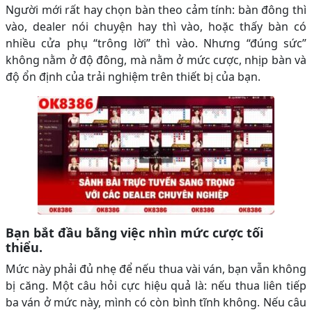
Người mới rất hay chọn bàn theo cảm tính: bàn đông thì
vào, dealer nói chuyện hay thì vào, hoặc thấy bàn có
nhiều cửa phụ “trông lời” thì vào. Nhưng “đúng sức”
không nằm ở độ đông, mà nằm ở mức cược, nhịp bàn và
độ ổn định của trải nghiệm trên thiết bị của bạn.
Bạn bắt đầu bằng việc nhìn mức cược tối
thiểu.
Mức này phải đủ nhẹ để nếu thua vài ván, bạn vẫn không
bị căng. Một câu hỏi cực hiệu quả là: nếu thua liên tiếp
ba ván ở mức này, mình có còn bình tĩnh không. Nếu câu