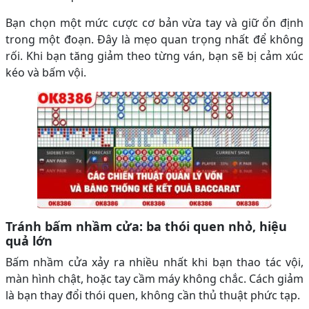
Bạn chọn một mức cược cơ bản vừa tay và giữ ổn định
trong một đoạn. Đây là mẹo quan trọng nhất để không
rối. Khi bạn tăng giảm theo từng ván, bạn sẽ bị cảm xúc
kéo và bấm vội.
Tránh bấm nhầm cửa: ba thói quen nhỏ, hiệu
quả lớn
Bấm nhầm cửa xảy ra nhiều nhất khi bạn thao tác vội,
màn hình chật, hoặc tay cầm máy không chắc. Cách giảm
là bạn thay đổi thói quen, không cần thủ thuật phức tạp.