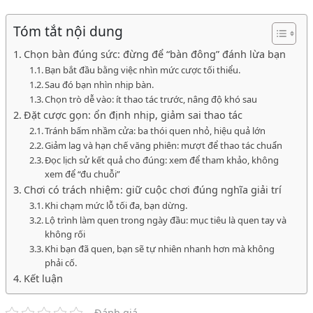
Tóm tắt nội dung
Chọn bàn đúng sức: đừng để “bàn đông” đánh lừa bạn
Bạn bắt đầu bằng việc nhìn mức cược tối thiểu.
Sau đó bạn nhìn nhịp bàn.
Chọn trò dễ vào: ít thao tác trước, nâng độ khó sau
Đặt cược gọn: ổn định nhịp, giảm sai thao tác
Tránh bấm nhầm cửa: ba thói quen nhỏ, hiệu quả lớn
Giảm lag và hạn chế văng phiên: mượt để thao tác chuẩn
Đọc lịch sử kết quả cho đúng: xem để tham khảo, không
xem để “đu chuỗi”
Chơi có trách nhiệm: giữ cuộc chơi đúng nghĩa giải trí
Khi chạm mức lỗ tối đa, bạn dừng.
Lộ trình làm quen trong ngày đầu: mục tiêu là quen tay và
không rối
Khi bạn đã quen, bạn sẽ tự nhiên nhanh hơn mà không
phải cố.
Kết luận
Đánh giá