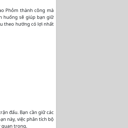
tạo Phỏm thành công mà
nh huống sẽ giúp bạn giữ
ấu theo hướng có lợi nhất
rận đấu. Bạn cần giữ các
n này, việc phân tích bộ
ỳ quan trọng.