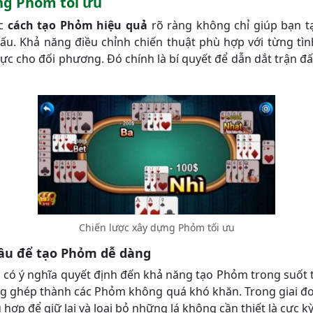
ng Phỏm tối ưu
ợc
cách tạo Phỏm hiệu quả
rõ ràng không chỉ giúp bạn 
đấu. Khả năng điều chỉnh chiến thuật phù hợp với từng tì
lực cho đối phương. Đó chính là bí quyết để dẫn dắt trận đ
Chiến lược xây dựng Phỏm tối ưu
đầu để tạo Phỏm dễ dàng
 có ý nghĩa quyết định đến khả năng tạo Phỏm trong suốt t
ng ghép thành các Phỏm không quá khó khăn. Trong giai đoạ
hợp để giữ lại và loại bỏ những lá không cần thiết là cực k