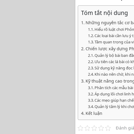
Tóm tắt nội dung
Những nguyên tắc cơ b
Hiểu rõ luật chơi Phỏm
Các loại bài cần lưu ý
Tầm quan trọng của vi
Chiến lược xây dựng P
Quản lý bộ bài ban đ
Ưu tiên các lá bài có 
Sử dụng kỹ năng đọc 
Khi nào nên chờ, khi 
Kỹ thuật nâng cao tro
Phân tích các mẫu bài
Áp dụng lối chơi linh
Các mẹo giúp hạn chế 
Quản lý tâm lý khi chơi
Kết luận
Đánh gi