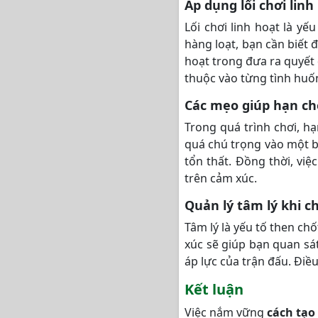
Áp dụng lối chơi lin
Lối chơi linh hoạt là y
hàng loạt, bạn cần biết 
hoạt trong đưa ra quyết 
thuộc vào từng tình huốn
Các mẹo giúp hạn chế
Trong quá trình chơi, h
quá chú trọng vào một bộ
tổn thất. Đồng thời, việ
trên cảm xúc.
Quản lý tâm lý khi ch
Tâm lý là yếu tố then ch
xúc sẽ giúp bạn quan sát
áp lực của trận đấu. Điề
Kết luận
Việc nắm vững
cách tạo