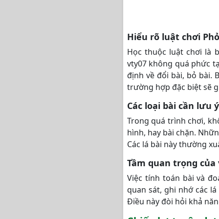
Hiểu rõ luật chơi Ph
Học thuộc luật chơi là 
vty07 không quá phức tạp
định về đổi bài, bỏ bài
trường hợp đặc biệt sẽ g
Các loại bài cần lưu
Trong quá trình chơi, kh
hình, hay bài chặn. Nhữ
Các lá bài này thường xu
Tầm quan trọng của v
Việc tính toán bài và đ
quan sát, ghi nhớ các l
Điều này đòi hỏi khả năn