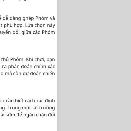
 để dễ dàng ghép Phỏm và
ất phù hợp. Lựa chọn này
chuyển đổi giữa các Phỏm
 thủ Phỏm. Khi chơi, bạn
ưa ra phán đoán chính xác
nào mà còn dự đoán chiến
n cần biết cách xác định
ắng. Trong một số trường
 bài sớm để ngăn chặn đối