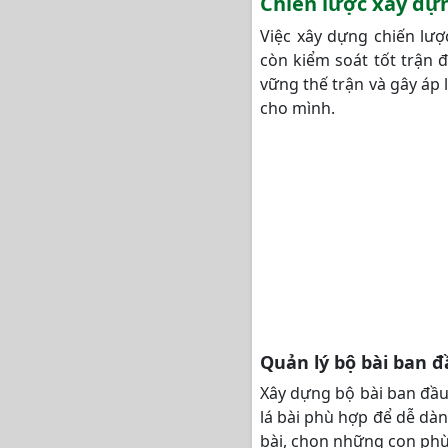
Chiến lược xây dự
Việc xây dựng chiến lư
còn kiểm soát tốt trận 
vững thế trận và gây áp 
cho mình.
Quản lý bộ bài ban 
Xây dựng bộ bài ban đầu
lá bài phù hợp để dễ dà
bài, chọn những con phù 