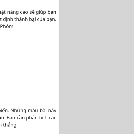
huật nâng cao sẽ giúp bạn
t định thành bại của bạn.
i Phỏm.
biến. Những mẫu bài này
n. Bạn cần phân tích các
n thắng.