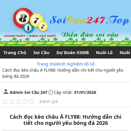
Trang Chủ
Soi Cầu
Dự Đoán XSMB
Nuôi Lô
Nuôi
Trang chủ
Kinh Nghiệm Xổ Số
Cách đọc kèo châu Á FLY88: Hướng dẫn chi tiết cho người yêu
bóng đá 2026
Admin Soi Cầu 247
Cập nhật:
31/01/2026
Đánh giá
Cách đọc kèo châu Á FLY88: Hướng dẫn chi
tiết cho người yêu bóng đá 2026