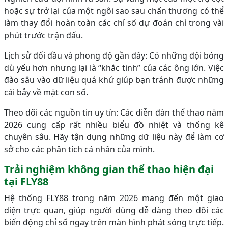
hoặc sự trở lại của một ngôi sao sau chấn thương có thể
làm thay đổi hoàn toàn các chỉ số dự đoán chỉ trong vài
phút trước trận đấu.
Lịch sử đối đầu và phong độ gần đây: Có những đội bóng
dù yếu hơn nhưng lại là “khắc tinh” của các ông lớn. Việc
đào sâu vào dữ liệu quá khứ giúp bạn tránh được những
cái bẫy về mặt con số.
Theo dõi các nguồn tin uy tín: Các diễn đàn thể thao năm
2026 cung cấp rất nhiều biểu đồ nhiệt và thống kê
chuyên sâu. Hãy tận dụng những dữ liệu này để làm cơ
sở cho các phân tích cá nhân của mình.
Trải nghiệm không gian thể thao hiện đại
tại FLY88
Hệ thống FLY88 trong năm 2026 mang đến một giao
diện trực quan, giúp người dùng dễ dàng theo dõi các
biến động chỉ số ngay trên màn hình phát sóng trực tiếp.