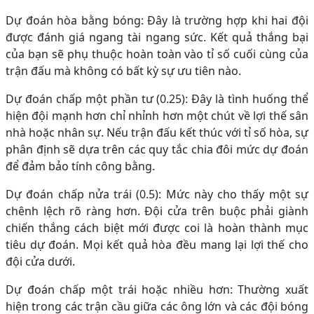
Dự đoán hòa bằng bóng: Đây là trường hợp khi hai đội
được đánh giá ngang tài ngang sức. Kết quả thắng bại
của bạn sẽ phụ thuộc hoàn toàn vào tỉ số cuối cùng của
trận đấu mà không có bất kỳ sự ưu tiên nào.
Dự đoán chấp một phần tư (0.25): Đây là tình huống thể
hiện đội mạnh hơn chỉ nhỉnh hơn một chút về lợi thế sân
nhà hoặc nhân sự. Nếu trận đấu kết thúc với tỉ số hòa, sự
phân định sẽ dựa trên các quy tắc chia đôi mức dự đoán
để đảm bảo tính công bằng.
Dự đoán chấp nửa trái (0.5): Mức này cho thấy một sự
chênh lệch rõ ràng hơn. Đội cửa trên buộc phải giành
chiến thắng cách biệt mới được coi là hoàn thành mục
tiêu dự đoán. Mọi kết quả hòa đều mang lại lợi thế cho
đội cửa dưới.
Dự đoán chấp một trái hoặc nhiều hơn: Thường xuất
hiện trong các trận cầu giữa các ông lớn và các đội bóng