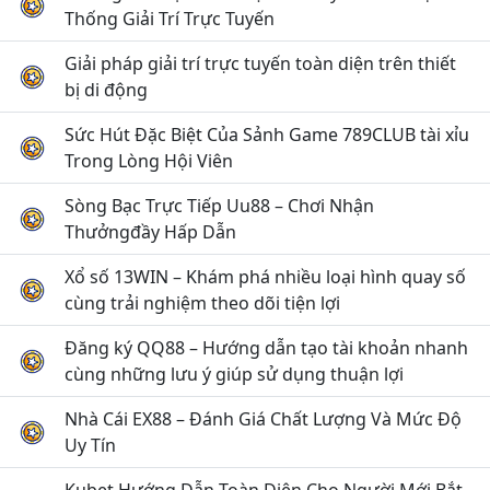
Thống Giải Trí Trực Tuyến
Giải pháp giải trí trực tuyến toàn diện trên thiết
bị di động
Sức Hút Đặc Biệt Của Sảnh Game 789CLUB tài xỉu
Trong Lòng Hội Viên
Sòng Bạc Trực Tiếp Uu88 – Chơi Nhận
Thưởngđầy Hấp Dẫn
Xổ số 13WIN – Khám phá nhiều loại hình quay số
cùng trải nghiệm theo dõi tiện lợi
Đăng ký QQ88 – Hướng dẫn tạo tài khoản nhanh
cùng những lưu ý giúp sử dụng thuận lợi
Nhà Cái EX88 – Đánh Giá Chất Lượng Và Mức Độ
Uy Tín