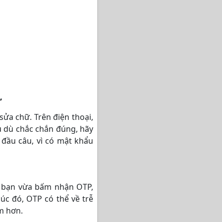
”
ửa chữ. Trên điện thoại,
u dù chắc chắn đúng, hãy
 đầu câu, vì có mật khẩu
i bạn vừa bấm nhận OTP,
úc đó, OTP có thể về trễ
m hơn.