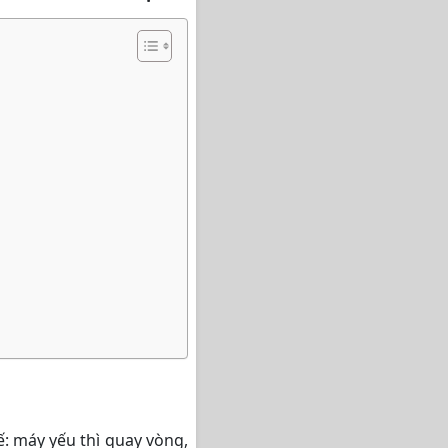
ế: máy yếu thì quay vòng,