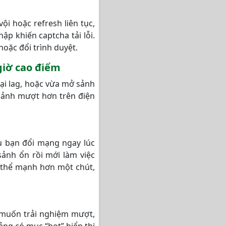
i hoặc refresh liên tục,
ập khiến captcha tải lỗi.
hoặc đổi trình duyệt.
giờ cao điểm
ại lag, hoặc vừa mở sảnh
 sảnh mượt hơn trên điện
u bạn đổi mạng ngay lúc
sảnh ổn rồi mới làm việc
 thể mạnh hơn một chút,
 muốn trải nghiệm mượt,