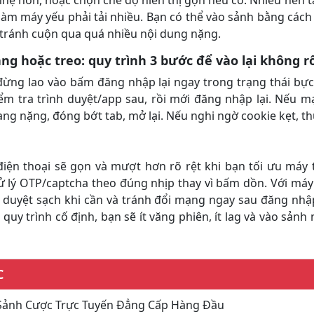
hẹ hơn, hoặc chọn chế độ hiển thị gọn nếu có. Nhiều nền t
 làm máy yếu phải tải nhiều. Bạn có thể vào sảnh bằng cách
, tránh cuộn qua quá nhiều nội dung nặng.
ăng hoặc treo: quy trình 3 bước để vào lại không r
đừng lao vào bấm đăng nhập lại ngay trong trạng thái bực
ểm tra trình duyệt/app sau, rồi mới đăng nhập lại. Nếu 
ang nặng, đóng bớt tab, mở lại. Nếu nghi ngờ cookie kẹt, t
điện thoại sẽ gọn và mượt hơn rõ rệt khi bạn tối ưu máy
xử lý OTP/captcha theo đúng nhịp thay vì bấm dồn. Với máy 
h duyệt sạch khi cần và tránh đổi mạng ngay sau đăng nhập
quy trình cố định, bạn sẽ ít văng phiên, ít lag và vào sảnh
C
 Sảnh Cược Trực Tuyến Đẳng Cấp Hàng Đầu