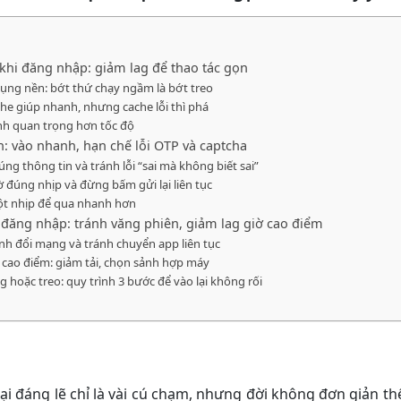
 khi đăng nhập: giảm lag để thao tác gọn
ụng nền: bớt thứ chạy ngầm là bớt treo
ache giúp nhanh, nhưng cache lỗi thì phá
nh quan trọng hơn tốc độ
: vào nhanh, hạn chế lỗi OTP và captcha
ng thông tin và tránh lỗi “sai mà không biết sai”
 đúng nhịp và đừng bấm gửi lại liên tục
ột nhịp để qua nhanh hơn
đăng nhập: tránh văng phiên, giảm lag giờ cao điểm
ánh đổi mạng và tránh chuyển app liên tục
ờ cao điểm: giảm tải, chọn sảnh hợp máy
g hoặc treo: quy trình 3 bước để vào lại không rối
á
i đáng lẽ chỉ là vài cú chạm, nhưng đời không đơn giản th