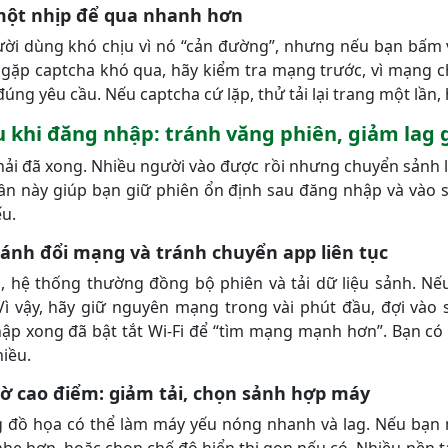
một nhịp để qua nhanh hơn
i dùng khó chịu vì nó “cản đường”, nhưng nếu bạn bấm vộ
i gặp captcha khó qua, hãy kiểm tra mạng trước, vì mạng ch
úng yêu cầu. Nếu captcha cứ lặp, thử tải lại trang một lần, 
 khi đăng nhập: tránh văng phiên, giảm lag 
i đã xong. Nhiều người vào được rồi nhưng chuyển sảnh l
ần này giúp bạn giữ phiên ổn định sau đăng nhập và vào
ếu.
ránh đổi mạng và tránh chuyển app liên tục
, hệ thống thường đồng bộ phiên và tải dữ liệu sảnh. Nế
Vì vậy, hãy giữ nguyên mạng trong vài phút đầu, đợi vào 
ập xong đã bật tắt Wi-Fi để “tìm mạng mạnh hơn”. Bạn có
hiều.
iờ cao điểm: giảm tải, chọn sảnh hợp máy
g đồ họa có thể làm máy yếu nóng nhanh và lag. Nếu bạn