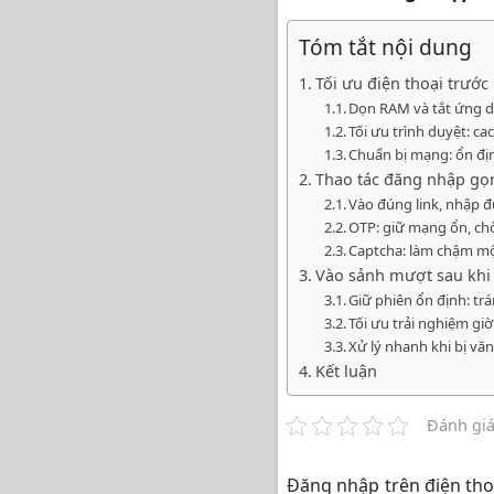
Tóm tắt nội dung
Tối ưu điện thoại trước
Dọn RAM và tắt ứng d
Tối ưu trình duyệt: c
Chuẩn bị mạng: ổn đị
Thao tác đăng nhập gọn
Vào đúng link, nhập đú
OTP: giữ mạng ổn, chờ
Captcha: làm chậm m
Vào sảnh mượt sau khi 
Giữ phiên ổn định: tr
Tối ưu trải nghiệm gi
Xử lý nhanh khi bị văn
Kết luận
Đánh gi
Đăng nhập trên điện thoạ