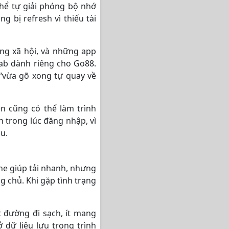
thể tự giải phóng bộ nhớ
ng bị refresh vì thiếu tài
ạng xã hội, và những app
ab dành riêng cho Go88.
 “vừa gõ xong tự quay về
n cũng có thể làm trình
 trong lúc đăng nhập, vì
ầu.
che giúp tải nhanh, nhưng
ng chủ. Khi gặp tình trạng
 đường đi sạch, ít mang
dữ liệu lưu trong trình