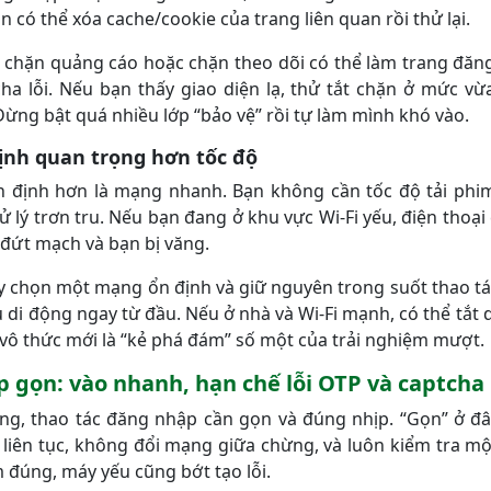
n có thể xóa cache/cookie của trang liên quan rồi thử lại.
h chặn quảng cáo hoặc chặn theo dõi có thể làm trang đăng
ha lỗi. Nếu bạn thấy giao diện lạ, thử tắt chặn ở mức vừ
Đừng bật quá nhiều lớp “bảo vệ” rồi tự làm mình khó vào.
ịnh quan trọng hơn tốc độ
định hơn là mạng nhanh. Bạn không cần tốc độ tải phi
 lý trơn tru. Nếu bạn đang ở khu vực Wi-Fi yếu, điện thoại 
 đứt mạch và bạn bị văng.
y chọn một mạng ổn định và giữ nguyên trong suốt thao tá
ệu di động ngay từ đầu. Nếu ở nhà và Wi-Fi mạnh, có thể tắt 
 vô thức mới là “kẻ phá đám” số một của trải nghiệm mượt.
 gọn: vào nhanh, hạn chế lỗi OTP và captcha
ảng, thao tác đăng nhập cần gọn và đúng nhịp. “Gọn” ở đâ
liên tục, không đổi mạng giữa chừng, và luôn kiểm tra m
m đúng, máy yếu cũng bớt tạo lỗi.