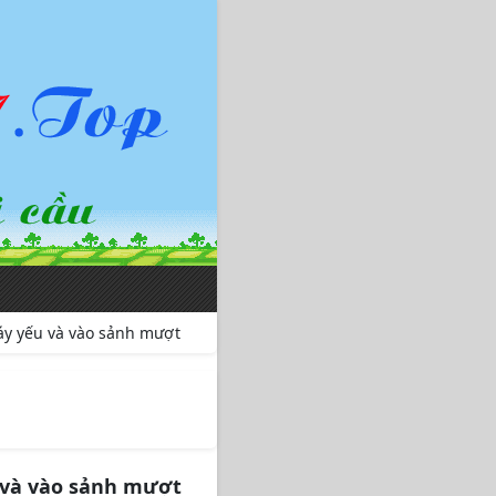
máy yếu và vào sảnh mượt
u và vào sảnh mượt