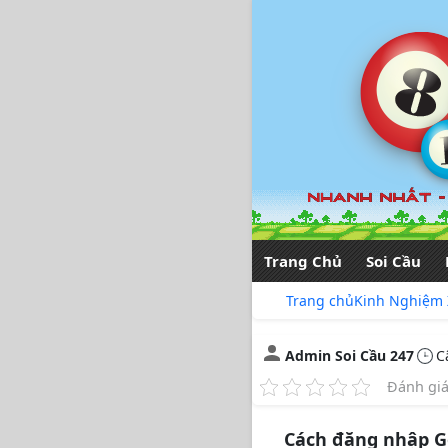
Trang Chủ
Soi Cầu
Trang chủ
Kinh Nghiệm 
Admin Soi Cầu 247
C
Đánh gi
Cách đăng nhập Go