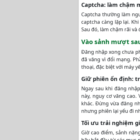
Captcha: làm chậm 
Captcha thường làm ngườ
captcha càng lặp lại. Kh
Sau đó, làm chậm rãi và đ
Vào sảnh mượt sau
Đăng nhập xong chưa phả
đã văng vì đổi mạng. Ph
thoại, đặc biệt với máy y
Giữ phiên ổn định: t
Ngay sau khi đăng nhập
này, nguy cơ văng cao. 
khác. Đừng vừa đăng nh
nhưng phiên lại yếu đi n
Tối ưu trải nghiệm g
Giờ cao điểm, sảnh nặn