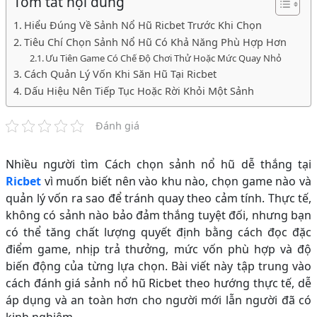
Tóm tắt nội dung
Hiểu Đúng Về Sảnh Nổ Hũ Ricbet Trước Khi Chọn
Tiêu Chí Chọn Sảnh Nổ Hũ Có Khả Năng Phù Hợp Hơn
Ưu Tiên Game Có Chế Độ Chơi Thử Hoặc Mức Quay Nhỏ
Cách Quản Lý Vốn Khi Săn Hũ Tại Ricbet
Dấu Hiệu Nên Tiếp Tục Hoặc Rời Khỏi Một Sảnh
Đánh giá
Nhiều người tìm Cách chọn sảnh nổ hũ dễ thắng tại
Ricbet
vì muốn biết nên vào khu nào, chọn game nào và
quản lý vốn ra sao để tránh quay theo cảm tính. Thực tế,
không có sảnh nào bảo đảm thắng tuyệt đối, nhưng bạn
có thể tăng chất lượng quyết định bằng cách đọc đặc
điểm game, nhịp trả thưởng, mức vốn phù hợp và độ
biến động của từng lựa chọn. Bài viết này tập trung vào
cách đánh giá sảnh nổ hũ Ricbet theo hướng thực tế, dễ
áp dụng và an toàn hơn cho người mới lẫn người đã có