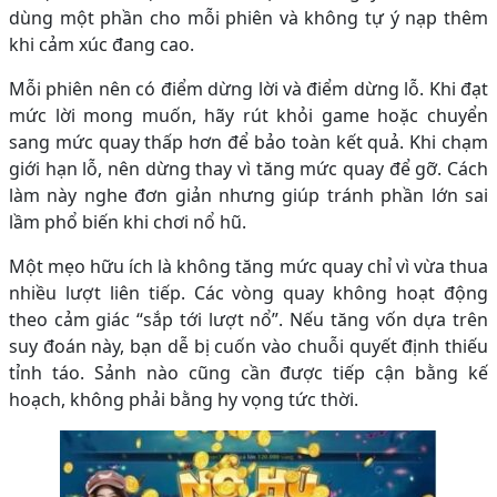
dùng một phần cho mỗi phiên và không tự ý nạp thêm
khi cảm xúc đang cao.
Mỗi phiên nên có điểm dừng lời và điểm dừng lỗ. Khi đạt
mức lời mong muốn, hãy rút khỏi game hoặc chuyển
sang mức quay thấp hơn để bảo toàn kết quả. Khi chạm
giới hạn lỗ, nên dừng thay vì tăng mức quay để gỡ. Cách
làm này nghe đơn giản nhưng giúp tránh phần lớn sai
lầm phổ biến khi chơi nổ hũ.
Một mẹo hữu ích là không tăng mức quay chỉ vì vừa thua
nhiều lượt liên tiếp. Các vòng quay không hoạt động
theo cảm giác “sắp tới lượt nổ”. Nếu tăng vốn dựa trên
suy đoán này, bạn dễ bị cuốn vào chuỗi quyết định thiếu
tỉnh táo. Sảnh nào cũng cần được tiếp cận bằng kế
hoạch, không phải bằng hy vọng tức thời.