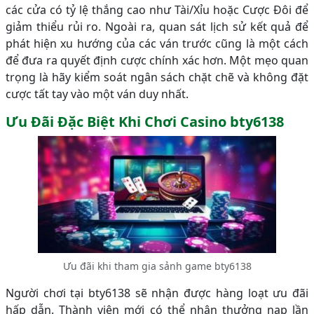
các cửa có tỷ lệ thắng cao như Tài/Xỉu hoặc Cược Đôi để
giảm thiểu rủi ro. Ngoài ra, quan sát lịch sử kết quả để
phát hiện xu hướng của các ván trước cũng là một cách
để đưa ra quyết định cược chính xác hơn. Một mẹo quan
trọng là hãy kiểm soát ngân sách chặt chẽ và không đặt
cược tất tay vào một ván duy nhất.
Ưu Đãi Đặc Biệt Khi Chơi Casino bty6138
Ưu đãi khi tham gia sảnh game bty6138
Người chơi tại bty6138 sẽ nhận được hàng loạt ưu đãi
hấp dẫn. Thành viên mới có thể nhận thưởng nạp lần