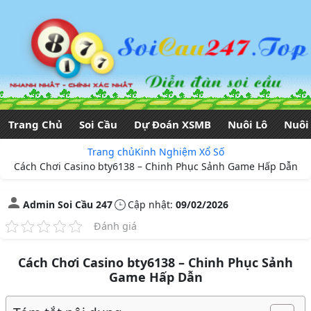
Trang Chủ
Soi Cầu
Dự Đoán XSMB
Nuôi Lô
Nuôi
Trang chủ
Kinh Nghiệm Xổ Số
Cách Chơi Casino bty6138 – Chinh Phục Sảnh Game Hấp Dẫn
Admin Soi Cầu 247
Cập nhật:
09/02/2026
Đánh giá
Cách Chơi Casino bty6138 – Chinh Phục Sảnh
Game Hấp Dẫn