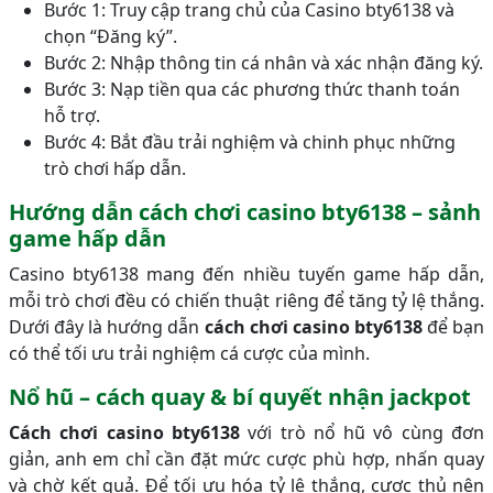
Bước 1: Truy cập trang chủ của Casino bty6138 và
chọn “Đăng ký”.
Bước 2: Nhập thông tin cá nhân và xác nhận đăng ký.
Bước 3: Nạp tiền qua các phương thức thanh toán
hỗ trợ.
Bước 4: Bắt đầu trải nghiệm và chinh phục những
trò chơi hấp dẫn.
Hướng dẫn cách chơi casino bty6138 – sảnh
game hấp dẫn
Casino bty6138 mang đến nhiều tuyến game hấp dẫn,
mỗi trò chơi đều có chiến thuật riêng để tăng tỷ lệ thắng.
Dưới đây là hướng dẫn
cách chơi casino bty6138
để bạn
có thể tối ưu trải nghiệm cá cược của mình.
Nổ hũ – cách quay & bí quyết nhận jackpot
Cách chơi casino bty6138
với trò nổ hũ vô cùng đơn
giản, anh em chỉ cần đặt mức cược phù hợp, nhấn quay
và chờ kết quả. Để tối ưu hóa tỷ lệ thắng, cược thủ nên