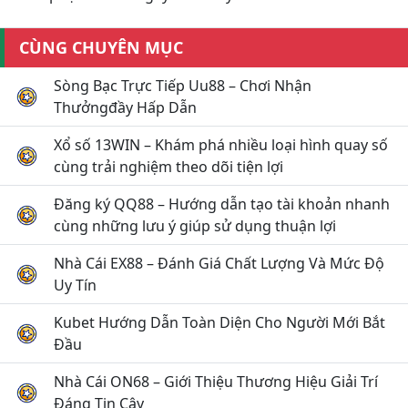
CÙNG CHUYÊN MỤC
Sòng Bạc Trực Tiếp Uu88 – Chơi Nhận
Thưởngđầy Hấp Dẫn
Xổ số 13WIN – Khám phá nhiều loại hình quay số
cùng trải nghiệm theo dõi tiện lợi
Đăng ký QQ88 – Hướng dẫn tạo tài khoản nhanh
cùng những lưu ý giúp sử dụng thuận lợi
Nhà Cái EX88 – Đánh Giá Chất Lượng Và Mức Độ
Uy Tín
Kubet Hướng Dẫn Toàn Diện Cho Người Mới Bắt
Đầu
Nhà Cái ON68 – Giới Thiệu Thương Hiệu Giải Trí
Đáng Tin Cậy