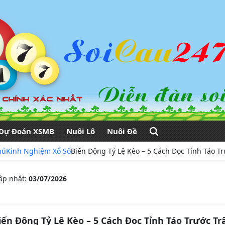
Dự Đoán XSMB
Nuôi Lô
Nuôi Đề
hủ
Kinh Nghiệm Xổ Số
Biến Động Tỷ Lệ Kèo – 5 Cách Đọc Tỉnh Táo T
ập nhật:
03/07/2026
á
iến Động Tỷ Lệ Kèo – 5 Cách Đọc Tỉnh Táo Trước Tr