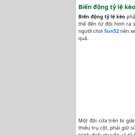
Biến động tỷ lệ kèo
Biến động tỷ lệ kèo
phản
thể đến từ đội hình ra 
người chơi
Sun52
nên xe
quả.
Một đội cửa trên bị giả
thiếu trụ cột, phải giữ 