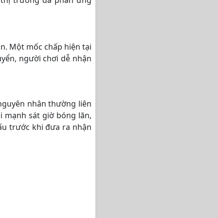
y thị trường đã phản ứng
lăn. Một mốc chấp hiện tại
uyển, người chơi dễ nhận
, nguyên nhân thường liên
i mạnh sát giờ bóng lăn,
đấu trước khi đưa ra nhận