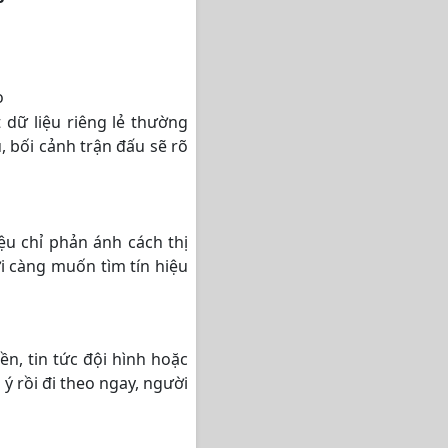
o
dữ liệu riêng lẻ thường
, bối cảnh trận đấu sẽ rõ
liệu chỉ phản ánh cách thị
i càng muốn tìm tín hiệu
n, tin tức đội hình hoặc
 rồi đi theo ngay, người