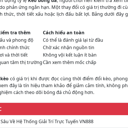
ến động tỷ lệ
Kèo bóng đá
, người chơi nên kiểm tra xem tí
 do phản ứng ngắn hạn. Một thay đổi có giá trị thường đi c
 thức, thời tiết xấu hoặc lịch đấu bất lợi. Bảng dưới đây g
iểm tra thêm
Cách hiểu an toàn
đấu và phong độ
Có thể là đánh giá lại từ đầu
ình chính thức
Chờ xác nhận nguồn tin
ơi và thời tiết
Không vội kết luận ít bàn
uan tâm thị trường
Cần xem thêm mốc chấp
 kèo
có giá trị khi được đọc cùng thời điểm đổi kèo, phong
 xem đây là tín hiệu tham khảo để giảm cảm tính, không ph
nghiệm cách theo dõi bóng đá chủ động hơn.
C
Sâu Về Hệ Thống Giải Trí Trực Tuyến VN888