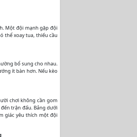
nh. Một đội mạnh gặp đội
 thể xoay tua, thiếu cầu
thường bổ sung cho nhau.
ướng ít bàn hơn. Nếu kèo
Người chơi không cần gom
 đến trận đấu. Bảng dưới
m giác yêu thích một đội
g