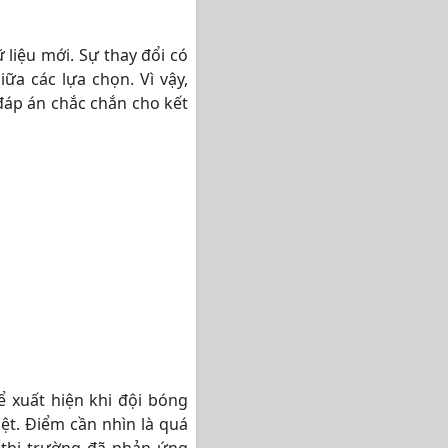
 liệu mới. Sự thay đổi có
ữa các lựa chọn. Vì vậy,
 đáp án chắc chắn cho kết
ể xuất hiện khi đội bóng
iệt. Điểm cần nhìn là quá