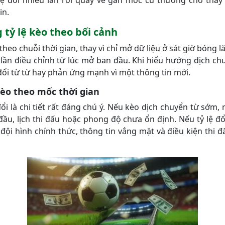
ỷ lệ đổi nhiều lần rồi quay về gần mốc cũ thường cho thấ
in.
 tỷ lệ kèo theo bối cảnh
theo chuỗi thời gian, thay vì chỉ mở dữ liệu ở sát giờ bóng 
u lần điều chỉnh từ lúc mở ban đầu. Khi hiểu hướng dịch ch
đổi từ từ hay phản ứng mạnh vì một thông tin mới.
kèo theo mốc thời gian
đổi là chi tiết rất đáng chú ý. Nếu kèo dịch chuyển từ sớm
ầu, lịch thi đấu hoặc phong độ chưa ổn định. Nếu tỷ lệ đổ
đội hình chính thức, thông tin vắng mặt và điều kiện thi 