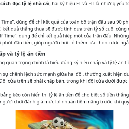
u
cách đọc tỷ lệ nhà cái
, hai ký hiệu FT và HT là những yếu 
ull Time”, dùng để chỉ kết quả của toàn bộ trận đấu sau 90 ph
, kết quả thắng thua sẽ được tính dựa trên tỷ số cuối cùng 
Half Time”, dùng để chỉ kết quả hiệp một của trận đấu. Những
5 phút đầu tiên, giúp người chơi có thêm lựa chọn cược ngắ
p và tỷ lệ ăn tiền
 quan trọng chính là hiểu đúng ký hiệu chấp và tỷ lệ ăn ti
ện sự chênh lệch sức mạnh giữa hai đội, thường xuất hiện 
5. Đội cửa trên sẽ phải chấp bàn, trong khi đội cửa dưới đư
ảng kèo còn hiển thị tỷ lệ ăn tiền để cho biết số tiền thắ
 người chơi đánh giá mức lợi nhuận tiềm năng trước khi quy