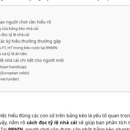
ì sao người chơi cần hiểu rõ
 của bảng kèo nhà cái
h đọc tỷ lệ nhà cái
 Các ký hiệu thưởng thường gặp
ệu FT, HT trong kèo cược tại 99WIN
 và tỷ lệ ăn tiền
ệ nhà cái chi tiết cho người mới
Asian handicap)
 (European odds)
over/under)
á
iệc hiểu đúng các con số trên bảng kèo là yếu tố quan trọ
 vậy, nắm rõ
cách đọc tỷ lệ nhà cái
sẽ giúp bạn phân tích 
 Tại
99WIN
, người chơi còn được cập nhật bảng kèo nhanh