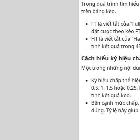
Trong quá trình tìm hiể
trên bảng kèo.
FT là viết tắt của “F
đặt cược theo kèo FT
HT là viết tắt của “
tính kết quả trong 4
Cách hiểu ký hiệu chấ
Một trong những nội dung
Ký hiệu chấp thể hi
0.5, 1, 1.5 hoặc 0.2
tính kết quả kèo.
Bên cạnh mức chấp, b
đúng. Tỷ lệ này giúp