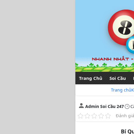
Trang Chủ
Soi Cầu
Trang chủ
K
Admin Soi Cầu 247
C
Đánh gi
Bí Q