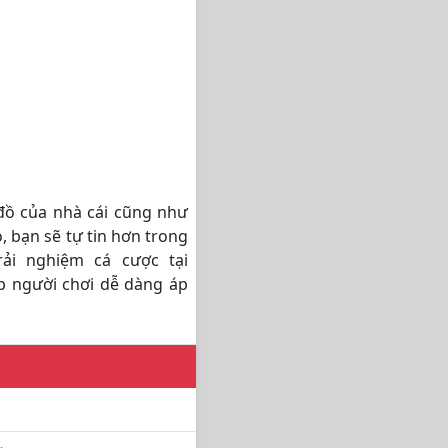
 đồ của nhà cái cũng như
, bạn sẽ tự tin hơn trong
ải nghiệm cá cược tại
p người chơi dễ dàng áp