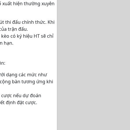
tố xuất hiện thường xuyên
út thi đấu chính thức. Khi
của trận đấu.
 kèo có ký hiệu HT sẽ chỉ
n hạn.
ền:
dưới dạng các mức như
ợc cộng bàn tương ứng khi
ng cược nếu dự đoán
ết định đặt cược.