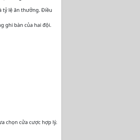
 tỷ lệ ăn thưởng. Điều
g ghi bàn của hai đội.
ựa chọn cửa cược hợp lý.