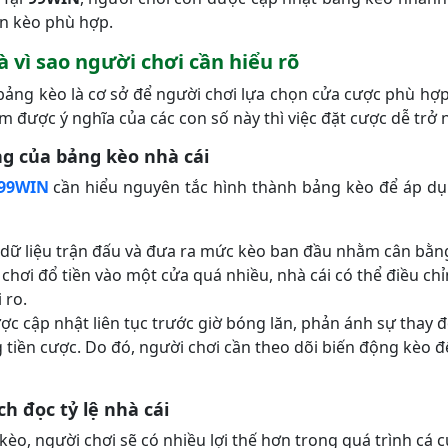
ọn kèo phù hợp.
và vì sao người chơi cần hiểu rõ
bảng kèo là cơ sở để người chơi lựa chọn cửa cược phù hợp
 được ý nghĩa của các con số này thì việc đặt cược dễ trở 
g của bảng kèo nhà cái
99WIN
cần hiểu nguyên tắc hình thành bảng kèo để áp dụn
 dữ liệu trận đấu và đưa ra mức kèo ban đầu nhằm cân bằng 
 chơi đổ tiền vào một cửa quá nhiều, nhà cái có thể điều c
 ro.
 cập nhật liên tục trước giờ bóng lăn, phản ánh sự thay đổ
tiền cược. Do đó, người chơi cần theo dõi biến động kèo 
ch đọc tỷ lệ nhà cái
kèo, người chơi sẽ có nhiều lợi thế hơn trong quá trình cá 