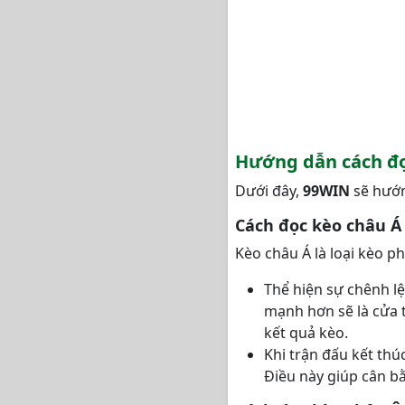
Hướng dẫn cách đọc
Dưới đây,
99WIN
sẽ hướn
Cách đọc kèo châu Á 
Kèo châu Á là loại kèo p
Thể hiện sự chênh lệ
mạnh hơn sẽ là cửa 
kết quả kèo.
Khi trận đấu kết thú
Điều này giúp cân bằ