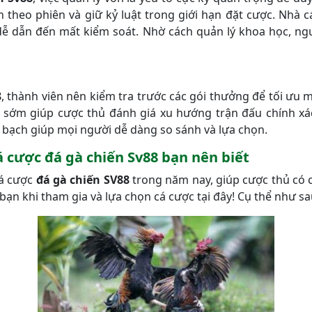
 theo phiên và giữ kỷ luật trong giới hạn đặt cược. Nhà c
 dễ dẫn đến mất kiểm soát. Nhờ cách quản lý khoa học, ngư
8
, thành viên nên kiểm tra trước các gói thưởng để tối ưu
 sớm giúp cược thủ đánh giá xu hướng trận đấu chính xá
bạch giúp mọi người dễ dàng so sánh và lựa chọn.
cá cược đá gà chiến Sv88 bạn nên biết
cá cược
đá gà chiến SV88
trong năm nay, giúp cược thủ có c
ạn khi tham gia và lựa chọn cá cược tại đây! Cụ thể như sa