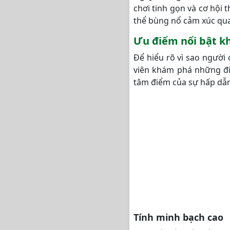
chơi tinh gọn và cơ hội 
thể bùng nổ cảm xúc qua
Ưu điểm nổi bật kh
Để hiểu rõ vì sao người 
viên khám phá những đi
tâm điểm của sự hấp dẫ
Tính minh bạch cao