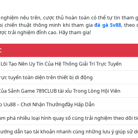
h nghiệm nêu trên, cược thủ hoàn toàn có thể tự tin tham 
bị chiến thuật thông minh khi tham gia
đá gà Sv88
, theo 
ợc trải nghiệm đỉnh cao. Hãy tham gia!
C
 Lõi Tạo Nên Uy Tín Của Hệ Thống Giải Trí Trực Tuyến
trực tuyến toàn diện trên thiết bị di động
Của Sảnh Game 789CLUB tài xỉu Trong Lòng Hội Viên
ếp Uu88 – Chơi Nhận Thưởngđầy Hấp Dẫn
m phá nhiều loại hình quay số cùng trải nghiệm theo dõi tiệ
ướng dẫn tạo tài khoản nhanh cùng những lưu ý giúp sử d