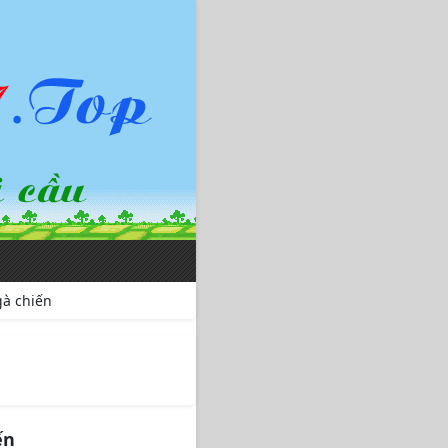
gà chiến
ến