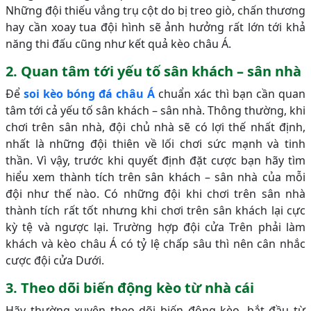
Những đội thiếu vắng trụ cột do bị treo giò, chấn thương
hay cần xoay tua đội hình sẽ ảnh hưởng rất lớn tới khả
năng thi đấu cũng như kết quả kèo châu Á.
2. Quan tâm tới yếu tố sân khách – sân nhà
Để
soi kèo bóng đá châu Á
chuẩn xác thì bạn cần quan
tâm tới cả yếu tố sân khách – sân nhà. Thông thường, khi
chơi trên sân nhà, đội chủ nhà sẽ có lợi thế nhất định,
nhất là những đội thiên về lối chơi sức mạnh và tinh
thần. Vì vậy, trước khi quyết định đặt cược bạn hãy tìm
hiểu xem thành tích trên sân khách – sân nhà của mỗi
đội như thế nào. Có những đội khi chơi trên sân nhà
thành tích rất tốt nhưng khi chơi trên sân khách lại cực
kỳ tệ và ngược lại. Trường hợp đội cửa Trên phải làm
khách và kèo châu Á có tỷ lệ chấp sâu thì nên cân nhắc
cược đội cửa Dưới.
3. Theo dõi biến động kèo từ nhà cái
Hãy thường xuyên theo dõi biến động kèo, bắt đầu từ