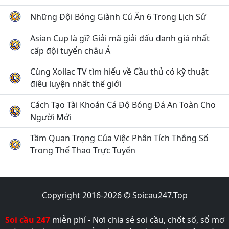
Những Đội Bóng Giành Cú Ăn 6 Trong Lịch Sử
Asian Cup là gì? Giải mã giải đấu danh giá nhất
cấp đội tuyển châu Á
Cùng Xoilac TV tìm hiểu về Cầu thủ có kỹ thuật
điêu luyện nhất thế giới
Cách Tạo Tài Khoản Cá Độ Bóng Đá An Toàn Cho
Người Mới
Tầm Quan Trọng Của Việc Phân Tích Thông Số
Trong Thể Thao Trực Tuyến
Copyright 2016-2026 © Soicau247.Top
Soi cầu 247
miễn phí - Nơi chia sẻ soi cầu, chốt số, sổ mơ