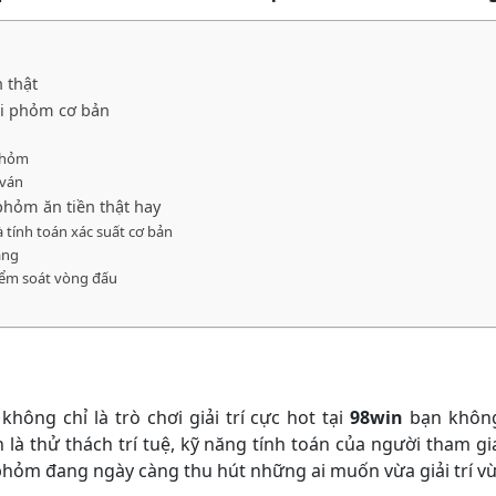
n thật
ài phỏm cơ bản
 phỏm
 ván
hỏm ăn tiền thật hay
 tính toán xác suất cơ bản
àng
iểm soát vòng đấu
á
không chỉ là trò chơi giải trí cực hot tại
98win
bạn không
n là thử thách trí tuệ, kỹ năng tính toán của người tham gi
phỏm đang ngày càng thu hút những ai muốn vừa giải trí v