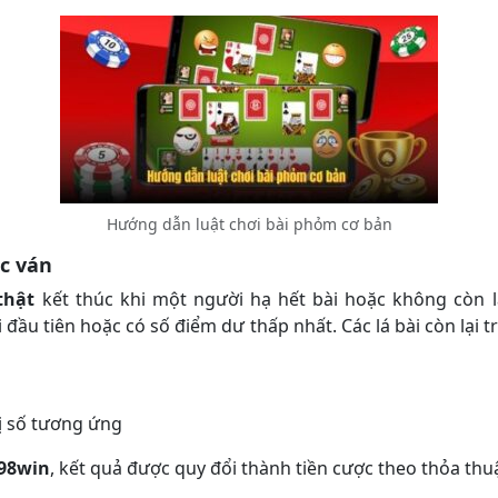
Hướng dẫn luật chơi bài phỏm cơ bản
c ván
thật
kết thúc khi một người hạ hết bài hoặc không còn l
 đầu tiên hoặc có số điểm dư thấp nhất. Các lá bài còn lại 
trị số tương ứng
98win
, kết quả được quy đổi thành tiền cược theo thỏa thu