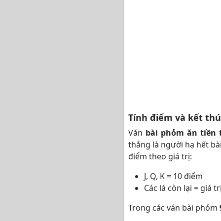
Tính điểm và kết thú
Ván
bài phỏm ăn tiền 
thắng là người hạ hết bài
điểm theo giá trị:
J, Q, K = 10 điểm
Các lá còn lại = giá 
Trong các ván bài phỏm