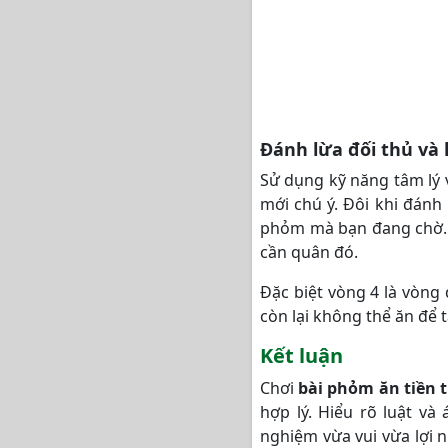
Đánh lừa đối thủ và
Sử dụng kỹ năng tâm lý 
mới chú ý. Đôi khi đánh
phỏm mà bạn đang chờ. 
cần quân đó.
Đặc biệt vòng 4 là vòng
còn lại không thể ăn để 
Kết luận
Chơi
bài phỏm ăn tiền 
hợp lý. Hiểu rõ luật và
nghiệm vừa vui vừa lợi