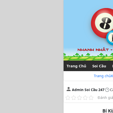
Trang Chủ
Soi Cầu
Trang chủ
K
Admin Soi Cầu 247
C
Đánh gi
Bí K