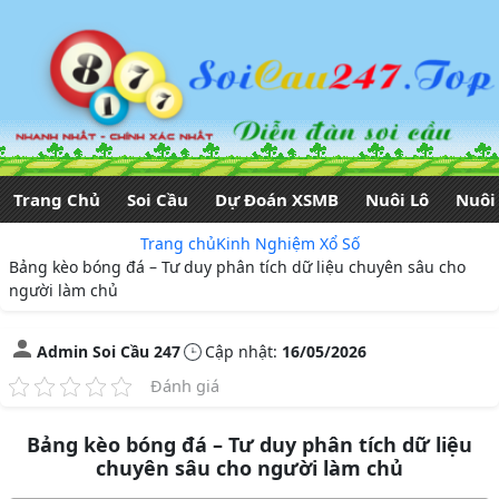
Trang Chủ
Soi Cầu
Dự Đoán XSMB
Nuôi Lô
Nuôi
Trang chủ
Kinh Nghiệm Xổ Số
Bảng kèo bóng đá – Tư duy phân tích dữ liệu chuyên sâu cho
người làm chủ
Admin Soi Cầu 247
Cập nhật:
16/05/2026
Đánh giá
Bảng kèo bóng đá – Tư duy phân tích dữ liệu
chuyên sâu cho người làm chủ