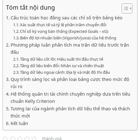
Tóm tắt nội dung
Cấu trúc toán học đằng sau các chỉ số trên bảng kèo
Xác suất thực tế và tỷ lệ phần trăm chuyển đổi
Chỉ số kỳ vọng bàn thắng (Expected Goals – xG)
Biên độ lợi nhuận biên (Vigorish/Juice) của hệ thống
Phương pháp luận phân tích ma trận dữ liệu trước trận
đấu
Tầng dữ liệu cốt lõi: Hiệu suất thi đấu thực tế
Tầng dữ liệu biến đổi: Nhân sự và chiến thuật
Tầng dữ liệu ngoại cảnh: Địa lý và mật độ thi đấu
Quy trình sàng lọc và phân loại bảng cược theo mức độ
rủi ro
Hệ thống quản trị tài chính chuyên nghiệp dựa trên tiêu
chuẩn Kelly Criterion
Tương lai của ngành phân tích dữ liệu thể thao và thách
thức mới
Kết luận
Đánh giá