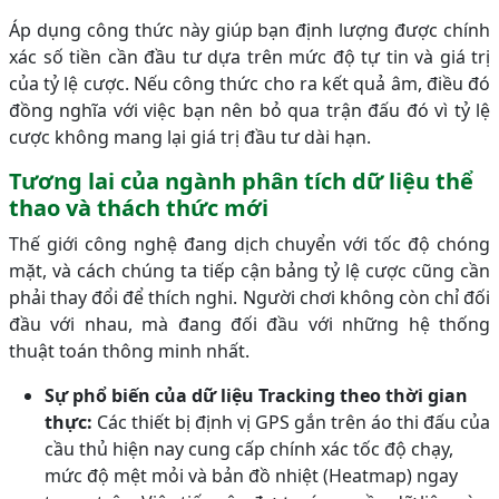
Áp dụng công thức này giúp bạn định lượng được chính
xác số tiền cần đầu tư dựa trên mức độ tự tin và giá trị
của tỷ lệ cược. Nếu công thức cho ra kết quả âm, điều đó
đồng nghĩa với việc bạn nên bỏ qua trận đấu đó vì tỷ lệ
cược không mang lại giá trị đầu tư dài hạn.
Tương lai của ngành phân tích dữ liệu thể
thao và thách thức mới
Thế giới công nghệ đang dịch chuyển với tốc độ chóng
mặt, và cách chúng ta tiếp cận bảng tỷ lệ cược cũng cần
phải thay đổi để thích nghi. Người chơi không còn chỉ đối
đầu với nhau, mà đang đối đầu với những hệ thống
thuật toán thông minh nhất.
Sự phổ biến của dữ liệu Tracking theo thời gian
thực:
Các thiết bị định vị GPS gắn trên áo thi đấu của
cầu thủ hiện nay cung cấp chính xác tốc độ chạy,
mức độ mệt mỏi và bản đồ nhiệt (Heatmap) ngay