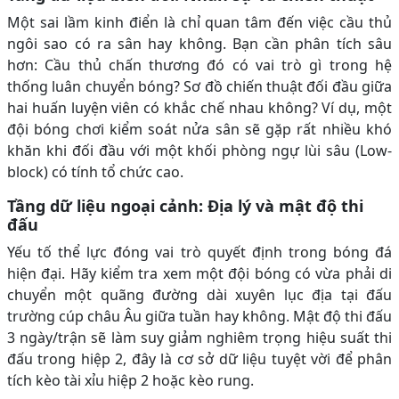
Một sai lầm kinh điển là chỉ quan tâm đến việc cầu thủ
ngôi sao có ra sân hay không. Bạn cần phân tích sâu
hơn: Cầu thủ chấn thương đó có vai trò gì trong hệ
thống luân chuyển bóng? Sơ đồ chiến thuật đối đầu giữa
hai huấn luyện viên có khắc chế nhau không? Ví dụ, một
đội bóng chơi kiểm soát nửa sân sẽ gặp rất nhiều khó
khăn khi đối đầu với một khối phòng ngự lùi sâu (Low-
block) có tính tổ chức cao.
Tầng dữ liệu ngoại cảnh: Địa lý và mật độ thi
đấu
Yếu tố thể lực đóng vai trò quyết định trong bóng đá
hiện đại. Hãy kiểm tra xem một đội bóng có vừa phải di
chuyển một quãng đường dài xuyên lục địa tại đấu
trường cúp châu Âu giữa tuần hay không. Mật độ thi đấu
3 ngày/trận sẽ làm suy giảm nghiêm trọng hiệu suất thi
đấu trong hiệp 2, đây là cơ sở dữ liệu tuyệt vời để phân
tích kèo tài xỉu hiệp 2 hoặc kèo rung.