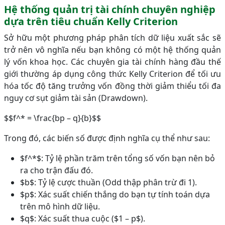
Hệ thống quản trị tài chính chuyên nghiệp
dựa trên tiêu chuẩn Kelly Criterion
Sở hữu một phương pháp phân tích dữ liệu xuất sắc sẽ
trở nên vô nghĩa nếu bạn không có một hệ thống quản
lý vốn khoa học. Các chuyên gia tài chính hàng đầu thế
giới thường áp dụng công thức Kelly Criterion để tối ưu
hóa tốc độ tăng trưởng vốn đồng thời giảm thiểu tối đa
nguy cơ sụt giảm tài sản (Drawdown).
$$f^* = \frac{bp – q}{b}$$
Trong đó, các biến số được định nghĩa cụ thể như sau:
$f^*$: Tỷ lệ phần trăm trên tổng số vốn bạn nên bỏ
ra cho trận đấu đó.
$b$: Tỷ lệ cược thuần (Odd thập phân trừ đi 1).
$p$: Xác suất chiến thắng do bạn tự tính toán dựa
trên mô hình dữ liệu.
$q$: Xác suất thua cuộc ($1 – p$).