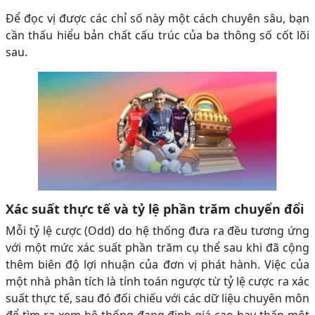
Để đọc vị được các chỉ số này một cách chuyên sâu, bạn
cần thấu hiểu bản chất cấu trúc của ba thông số cốt lõi
sau.
Xác suất thực tế và tỷ lệ phần trăm chuyển đổi
Mỗi tỷ lệ cược (Odd) do hệ thống đưa ra đều tương ứng
với một mức xác suất phần trăm cụ thể sau khi đã cộng
thêm biên độ lợi nhuận của đơn vị phát hành. Việc của
một nhà phân tích là tính toán ngược từ tỷ lệ cược ra xác
suất thực tế, sau đó đối chiếu với các dữ liệu chuyên môn