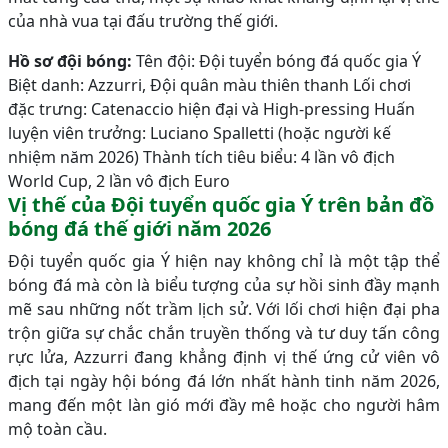
của nhà vua tại đấu trường thế giới.
Hồ sơ đội bóng:
Tên đội: Đội tuyển bóng đá quốc gia Ý
Biệt danh: Azzurri, Đội quân màu thiên thanh
Lối chơi
đặc trưng: Catenaccio hiện đại và High-pressing
Huấn
luyện viên trưởng: Luciano Spalletti (hoặc người kế
nhiệm năm 2026)
Thành tích tiêu biểu: 4 lần vô địch
World Cup, 2 lần vô địch Euro
Vị thế của Đội tuyển quốc gia Ý trên bản đồ
bóng đá thế giới năm 2026
Đội tuyển quốc gia Ý hiện nay không chỉ là một tập thể
bóng đá mà còn là biểu tượng của sự hồi sinh đầy mạnh
mẽ sau những nốt trầm lịch sử. Với lối chơi hiện đại pha
trộn giữa sự chắc chắn truyền thống và tư duy tấn công
rực lửa, Azzurri đang khẳng định vị thế ứng cử viên vô
địch tại ngày hội bóng đá lớn nhất hành tinh năm 2026,
mang đến một làn gió mới đầy mê hoặc cho người hâm
mộ toàn cầu.