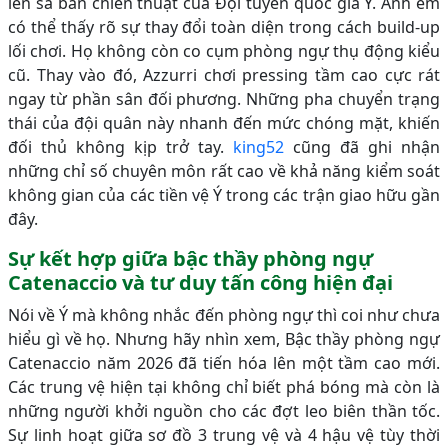
lên sa bàn chiến thuật của Đội tuyển quốc gia Ý. Anh em
có thể thấy rõ sự thay đổi toàn diện trong cách build-up
lối chơi. Họ không còn co cụm phòng ngự thụ động kiểu
cũ. Thay vào đó, Azzurri chơi pressing tầm cao cực rát
ngay từ phần sân đối phương. Những pha chuyển trạng
thái của đội quân này nhanh đến mức chóng mặt, khiến
đối thủ không kịp trở tay.
king52
cũng đã ghi nhận
những chỉ số chuyên môn rất cao về khả năng kiểm soát
không gian của các tiền vệ Ý trong các trận giao hữu gần
đây.
Sự kết hợp giữa bậc thầy phòng ngự
Catenaccio và tư duy tấn công hiện đại
Nói về Ý mà không nhắc đến phòng ngự thì coi như chưa
hiểu gì về họ. Nhưng hãy nhìn xem, Bậc thầy phòng ngự
Catenaccio năm 2026 đã tiến hóa lên một tầm cao mới.
Các trung vệ hiện tại không chỉ biết phá bóng mà còn là
những người khởi nguồn cho các đợt leo biên thần tốc.
Sự linh hoạt giữa sơ đồ 3 trung vệ và 4 hậu vệ tùy thời