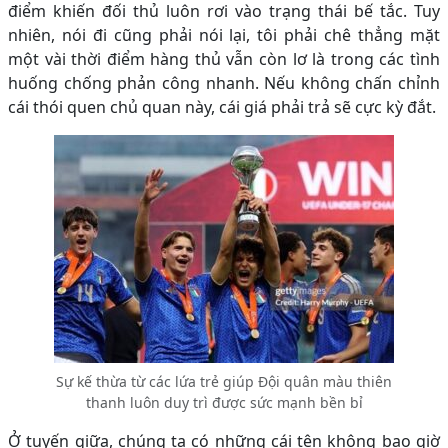
điểm khiến đối thủ luôn rơi vào trạng thái bế tắc. Tuy
nhiên, nói đi cũng phải nói lại, tôi phải chê thẳng mặt
một vài thời điểm hàng thủ vẫn còn lơ là trong các tình
huống chống phản công nhanh. Nếu không chấn chỉnh
cái thói quen chủ quan này, cái giá phải trả sẽ cực kỳ đắt.
Sự kế thừa từ các lứa trẻ giúp Đội quân màu thiên
thanh luôn duy trì được sức mạnh bền bỉ
Ở tuyến giữa, chúng ta có những cái tên không bao giờ