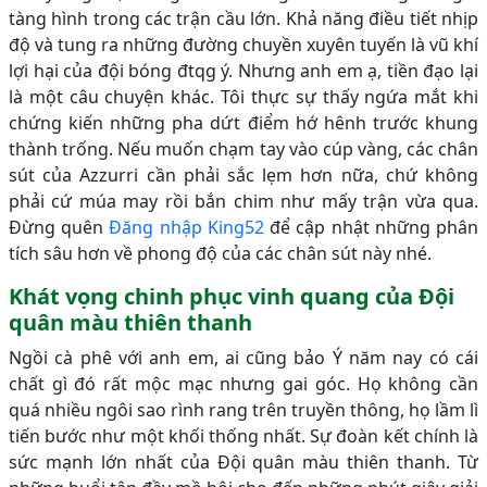
tàng hình trong các trận cầu lớn. Khả năng điều tiết nhịp
độ và tung ra những đường chuyền xuyên tuyến là vũ khí
lợi hại của đội bóng đtqg ý. Nhưng anh em ạ, tiền đạo lại
là một câu chuyện khác. Tôi thực sự thấy ngứa mắt khi
chứng kiến những pha dứt điểm hớ hênh trước khung
thành trống. Nếu muốn chạm tay vào cúp vàng, các chân
sút của Azzurri cần phải sắc lẹm hơn nữa, chứ không
phải cứ múa may rồi bắn chim như mấy trận vừa qua.
Đừng quên
Đăng nhập King52
để cập nhật những phân
tích sâu hơn về phong độ của các chân sút này nhé.
Khát vọng chinh phục vinh quang của Đội
quân màu thiên thanh
Ngồi cà phê với anh em, ai cũng bảo Ý năm nay có cái
chất gì đó rất mộc mạc nhưng gai góc. Họ không cần
quá nhiều ngôi sao rình rang trên truyền thông, họ lầm lì
tiến bước như một khối thống nhất. Sự đoàn kết chính là
sức mạnh lớn nhất của Đội quân màu thiên thanh. Từ