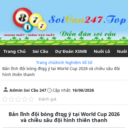
Trang Chủ
Soi Cầu
Dự Đoán XSMB
Nuôi Lô
Nuôi
Trang chủ
Kinh Nghiệm Xổ Số
Bản lĩnh đội bóng đtqg ý tại World Cup 2026 và chiều sâu đội
hình thiên thanh
Admin Soi Cầu 247
Cập nhật:
16/06/2026
Đánh giá
Bản lĩnh đội bóng đtqg ý tại World Cup 2026
và chiều sâu đội hình thiên thanh