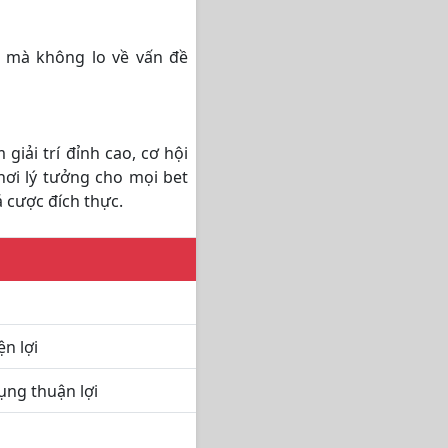
 mà không lo về vấn đề
giải trí đỉnh cao, cơ hội
ơi lý tưởng cho mọi bet
 cược đích thực.
n lợi
ụng thuận lợi