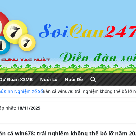
Dự Đoán XSMB
Nuôi Lô
Nuôi Đề
hủ
Kinh Nghiệm Xổ Số
Bắn cá win678: trải nghiệm không thể bỏ lỡ 
ập nhật:
18/11/2025
á
ắn cá win678: trải nghiệm không thể bỏ lỡ năm 20