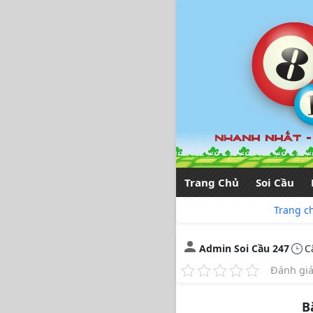
Trang Chủ
Soi Cầu
Trang c
Admin Soi Cầu 247
C
Đánh gi
B