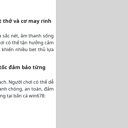
 thở và cơ may rinh
a sắc nét, âm thanh sống
hơi có thể tận hưởng cảm
 khiến nhiều bet thủ lựa
 tốc đảm bảo từng
ch. Người chơi có thể dễ
hanh chóng, an toàn, đảm
ng tại bắn cá win678: