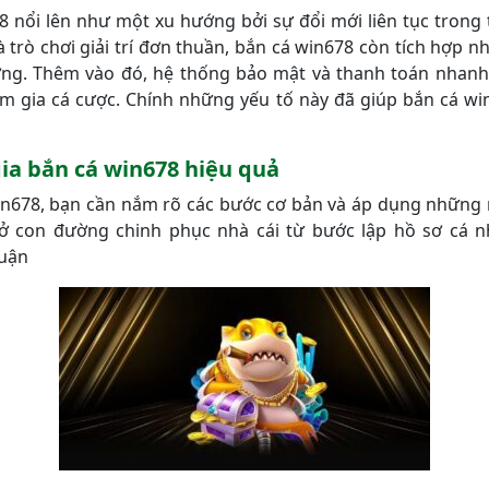
 nổi lên như một xu hướng bởi sự đổi mới liên tục trong 
 trò chơi giải trí đơn thuần, bắn cá win678 còn tích hợp n
ợng. Thêm vào đó, hệ thống bảo mật và thanh toán nhanh
m gia cá cược. Chính những yếu tố này đã giúp bắn cá wi
a bắn cá win678 hiệu quả
in678, bạn cần nắm rõ các bước cơ bản và áp dụng những 
ở con đường chinh phục nhà cái từ bước lập hồ sơ cá 
huận