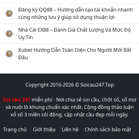
Đăng ký QQ88 – Hướng dẫn tạo tài khoản nhanh
cùng những lưu ý giúp sử dụng thuận lợi
Nhà Cái EX88 – Đánh Giá Chất Lượng Và Mức Độ
Uy Tín
Kubet Hướng Dẫn Toàn Diện Cho Người Mới Bắt
Đầu
Copyright 2016-2026 © Soicau247.Top
Soi cầu 247
miễn phí - Nơi chia sẻ soi cầu, chốt số, sổ mơ
và nuôi lô khung chuẩn xác nhất. Cộng đồng thảo luận
xổ số 3 miền sôi động, cập nhật cầu đẹp mỗi ngày.
Trang chủ
Giới thiệu
Liên hệ
Chính sách bảo mật