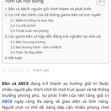
Tóm tắt nội dung
Bắn cá ABC8: nguồn gốc hình thành và phát triển
Cơ chế vận hành của hệ thống game bắn cá trực tuyến
Điểm thưởng và mục tiêu
Cơ chế vũ khí
Thuật toán mô phỏng
Các game bắn cá hấp dẫn đáng trải nghiệm tại nhà cái
Bắn Cá Long Vương
Đại Dương Xanh – bắn cá ABC8
Thần Tài May Mắn
Kết luận
Đánh giá
Bắn cá ABC8
đang trở thành xu hướng giải trí được
nhiều người yêu thích nhờ lối chơi trực quan và hệ thống
thưởng phong phú. Sự phát triển của nền tảng giải trí
ABC8
ngày càng đa dạng về giao diện và tính năng.
Người chơi có thể dễ dàng tiếp cận nhiều phòng chơi