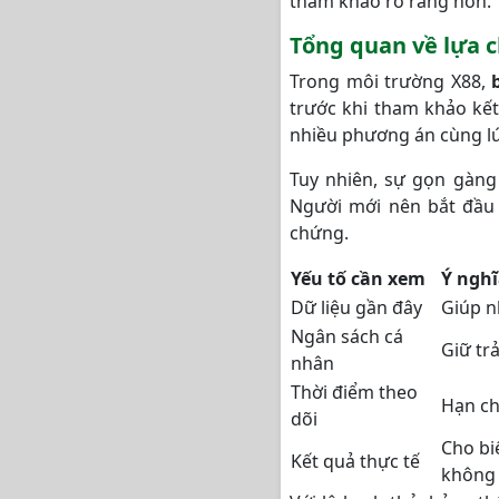
tham khảo rõ ràng hơn.
Tổng quan về lựa c
Trong môi trường X88,
trước khi tham khảo kết
nhiều phương án cùng lú
Tuy nhiên, sự gọn gàng 
Người mới nên bắt đầu 
chứng.
Yếu tố cần xem
Ý ngh
Dữ liệu gần đây
Giúp n
Ngân sách cá
Giữ tr
nhân
Thời điểm theo
Hạn ch
dõi
Cho bi
Kết quả thực tế
không