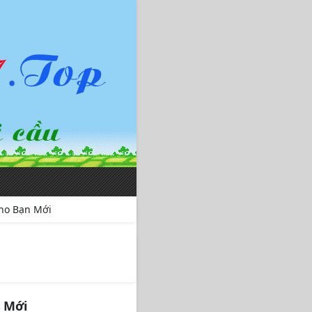
Cho Bạn Mới
n Mới