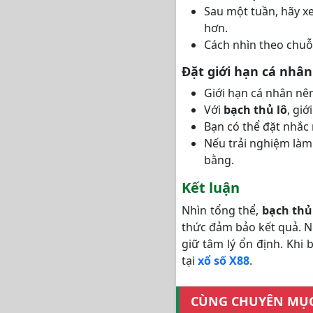
Sau một tuần, hãy x
hơn.
Cách nhìn theo chuỗi
Đặt giới hạn cá nhân
Giới hạn cá nhân nên
Với
bạch thủ lô
, giớ
Bạn có thể đặt nhắc 
Nếu trải nghiệm làm
bằng.
Kết luận
Nhìn tổng thể,
bạch thủ
thức đảm bảo kết quả. Ng
giữ tâm lý ổn định. Khi
tại
xổ số X88
.
CÙNG CHUYÊN MỤ