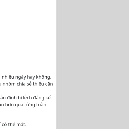
ng nhiều ngày hay không.
u nhóm chia sẻ thiếu căn
ận định bị lệch đáng kể.
an hơn qua từng tuần.
í có thể mất.