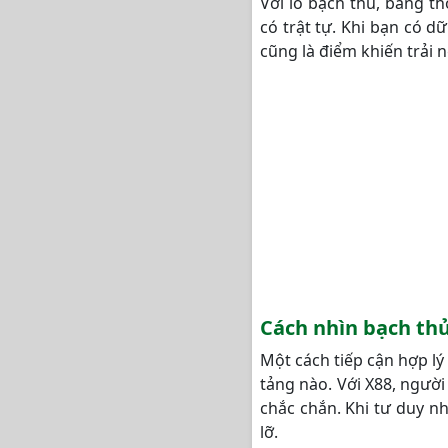
Với lô bạch thủ, bảng t
có trật tự. Khi bạn có dữ
cũng là điểm khiến trải
Cách nhìn bạch thủ
Một cách tiếp cận hợp lý
tảng nào. Với X88, người
chắc chắn. Khi tư duy nh
lỡ.