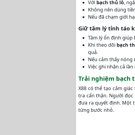
Với
bạch thủ lô
, ng
Không nên dùng tiền 
Nếu đã chạm giới hạn
Giữ tâm lý tỉnh táo k
Tâm lý ổn định giúp 
Khi theo dõi
bạch th
quả.
Nếu cảm thấy nóng ru
Việc ghi nhận cả lần
Trải nghiệm bạch t
X88 có thể tạo cảm giác 
tra cẩn thận. Người đọc 
đưa ra quyết định. Một 
từng bước nhỏ.