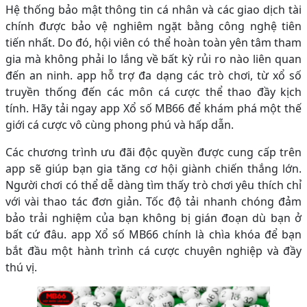
Hệ thống bảo mật thông tin cá nhân và các giao dịch tài
chính được bảo vệ nghiêm ngặt bằng công nghệ tiên
tiến nhất. Do đó, hội viên có thể hoàn toàn yên tâm tham
gia mà không phải lo lắng về bất kỳ rủi ro nào liên quan
đến an ninh. app hỗ trợ đa dạng các trò chơi, từ xổ số
truyền thống đến các môn cá cược thể thao đầy kịch
tính. Hãy tải ngay app Xổ số MB66 để khám phá một thế
giới cá cược vô cùng phong phú và hấp dẫn.
Các chương trình ưu đãi độc quyền được cung cấp trên
app sẽ giúp bạn gia tăng cơ hội giành chiến thắng lớn.
Người chơi có thể dễ dàng tìm thấy trò chơi yêu thích chỉ
với vài thao tác đơn giản. Tốc độ tải nhanh chóng đảm
bảo trải nghiệm của bạn không bị gián đoạn dù bạn ở
bất cứ đâu. app Xổ số MB66 chính là chìa khóa để bạn
bắt đầu một hành trình cá cược chuyên nghiệp và đầy
thú vị.