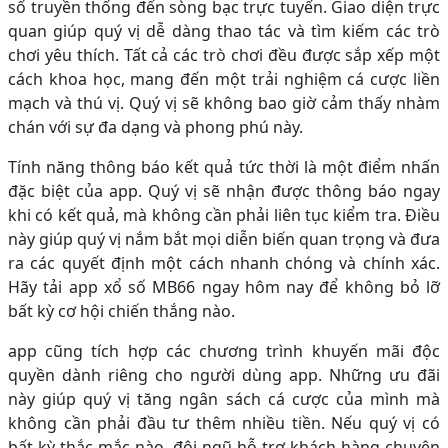
số truyền thống đến sòng bạc trực tuyến. Giao diện trực
quan giúp quý vị dễ dàng thao tác và tìm kiếm các trò
chơi yêu thích. Tất cả các trò chơi đều được sắp xếp một
cách khoa học, mang đến một trải nghiệm cá cược liền
mạch và thú vị. Quý vị sẽ không bao giờ cảm thấy nhàm
chán với sự đa dạng và phong phú này.
Tính năng thông báo kết quả tức thời là một điểm nhấn
đặc biệt của app. Quý vị sẽ nhận được thông báo ngay
khi có kết quả, mà không cần phải liên tục kiểm tra. Điều
này giúp quý vị nắm bắt mọi diễn biến quan trọng và đưa
ra các quyết định một cách nhanh chóng và chính xác.
Hãy tải app xổ số MB66 ngay hôm nay để không bỏ lỡ
bất kỳ cơ hội chiến thắng nào.
app cũng tích hợp các chương trình khuyến mãi độc
quyền dành riêng cho người dùng app. Những ưu đãi
này giúp quý vị tăng ngân sách cá cược của mình mà
không cần phải đầu tư thêm nhiều tiền. Nếu quý vị có
bất kỳ thắc mắc nào, đội ngũ hỗ trợ khách hàng chuyên