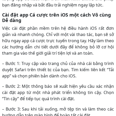
bạn đăng nhập và bắt đầu trải nghiệm ngay lập tức.
Cài đặt app Cá cược trên iOS một cách Vô cùng
Dễ dàng
Việc cài đặt phần mềm trên hệ điều hành iOS rất đơn
giản và nhanh chóng. Chỉ với một vài thao tác, bạn sẽ sở
hữu ngay app cá cược trực tuyến trong tay. Hãy làm theo
các hướng dẫn chi tiết dưới đây để không bỏ lỡ cơ hội
tham gia vào thế giới giải trí tiện lợi và an toàn.
– Bước 1: Truy cập vào trang chủ của nhà cái bằng trình
duyệt Safari trên thiết bị của bạn. Tìm kiếm liên kết “Tải
app” và chọn phiên bản dành cho iOS.
– Bước 2: Một thông báo sẽ xuất hiện yêu cầu xác nhận
cài đặt app từ một nhà phát triển không tin cậy. Chọn
“Tin cậy” để tiếp tục quá trình cài đặt.
– Bước 3: Sau khi tải xuống, mở tệp tin và làm theo các
hướng dẫn trên màn hình để hoàn tất cài đặt.