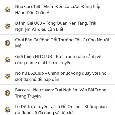
Nhà Cái c168 – Điểm Đến Cá Cược Đẳng Cấp
Hàng Đầu Châu Á
Đánh Giá U88 – Tổng Quan Nền Tảng, Trải
Nghiệm Và Điều Cần Biết
Chơi Bắn Cá Rồng Đổi Thưởng Tối Ưu Cho Người
Mới
Giới thiệu HITCLUB – Bức tranh toàn cảnh về
cổng game giải trí trực tuyến
Nổ hũ B52Club – Chinh phục vòng quay với kho
slot đa chủ đề hấp dẫn
Baccarat Nettruyen: Trải Nghiệm Ván Bài Trong
Trang Truyện
Lô Đề Trực Tuyến tại Lô Đề Online – Không gian
dự đoán số đa dạng và tiện lợi