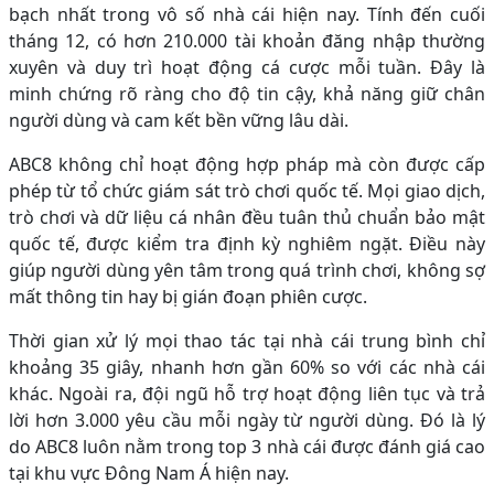
bạch nhất trong vô số nhà cái hiện nay. Tính đến cuối
tháng 12, có hơn 210.000 tài khoản đăng nhập thường
xuyên và duy trì hoạt động cá cược mỗi tuần. Đây là
minh chứng rõ ràng cho độ tin cậy, khả năng giữ chân
người dùng và cam kết bền vững lâu dài.
ABC8 không chỉ hoạt động hợp pháp mà còn được cấp
phép từ tổ chức giám sát trò chơi quốc tế. Mọi giao dịch,
trò chơi và dữ liệu cá nhân đều tuân thủ chuẩn bảo mật
quốc tế, được kiểm tra định kỳ nghiêm ngặt. Điều này
giúp người dùng yên tâm trong quá trình chơi, không sợ
mất thông tin hay bị gián đoạn phiên cược.
Thời gian xử lý mọi thao tác tại nhà cái trung bình chỉ
khoảng 35 giây, nhanh hơn gần 60% so với các nhà cái
khác. Ngoài ra, đội ngũ hỗ trợ hoạt động liên tục và trả
lời hơn 3.000 yêu cầu mỗi ngày từ người dùng. Đó là lý
do ABC8 luôn nằm trong top 3 nhà cái được đánh giá cao
tại khu vực Đông Nam Á hiện nay.