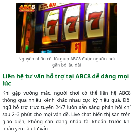
Nguyên nhân cốt lõi giúp ABC8 được người chơi
gắn bó lâu dài
Liên hệ tư vấn hỗ trợ tại ABC8 dễ dàng mọi
lúc
Khi gặp vướng mắc, người chơi có thể liên hệ ABC8
thông qua nhiều kênh khác nhau cực kỳ hiệu quả. Đội
ngũ hỗ trợ trực tuyến 24/7 luôn sẵn sàng phản hồi chỉ
sau 2–3 phút cho mọi vấn đề. Live chat hiển thị sẵn trên
giao diện, không cần đăng nhập tài khoản trước khi
nhắn yêu cầu tư vấn.