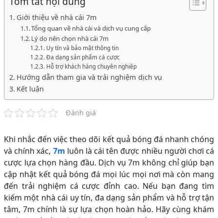
Tóm tắt nội dung
Giới thiệu về nhà cái 7m
Tổng quan về nhà cái và dịch vụ cung cấp
Lý do nên chọn nhà cái 7m
Uy tín và bảo mật thông tin
Đa dạng sản phẩm cá cược
Hỗ trợ khách hàng chuyên nghiệp
Hướng dẫn tham gia và trải nghiệm dịch vụ
Kết luận
Đánh giá
Khi nhắc đến việc theo dõi kết quả bóng đá nhanh chóng
và chính xác,
7m
luôn là cái tên được nhiều người chơi cá
cược lựa chọn hàng đầu. Dịch vụ 7m không chỉ giúp bạn
cập nhật kết quả bóng đá mọi lúc mọi nơi mà còn mang
đến trải nghiệm cá cược đỉnh cao. Nếu bạn đang tìm
kiếm một nhà cái uy tín, đa dạng sản phẩm và hỗ trợ tận
tâm, 7m chính là sự lựa chọn hoàn hảo. Hãy cùng khám