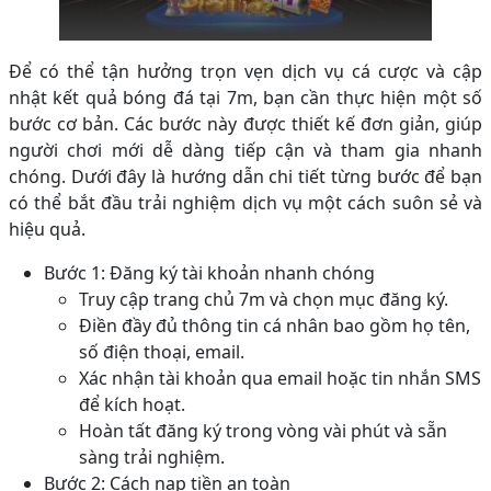
Để có thể tận hưởng trọn vẹn dịch vụ cá cược và cập
nhật kết quả bóng đá tại 7m, bạn cần thực hiện một số
bước cơ bản. Các bước này được thiết kế đơn giản, giúp
người chơi mới dễ dàng tiếp cận và tham gia nhanh
chóng. Dưới đây là hướng dẫn chi tiết từng bước để bạn
có thể bắt đầu trải nghiệm dịch vụ một cách suôn sẻ và
hiệu quả.
Bước 1: Đăng ký tài khoản nhanh chóng
Truy cập trang chủ 7m và chọn mục đăng ký.
Điền đầy đủ thông tin cá nhân bao gồm họ tên,
số điện thoại, email.
Xác nhận tài khoản qua email hoặc tin nhắn SMS
để kích hoạt.
Hoàn tất đăng ký trong vòng vài phút và sẵn
sàng trải nghiệm.
Bước 2: Cách nạp tiền an toàn