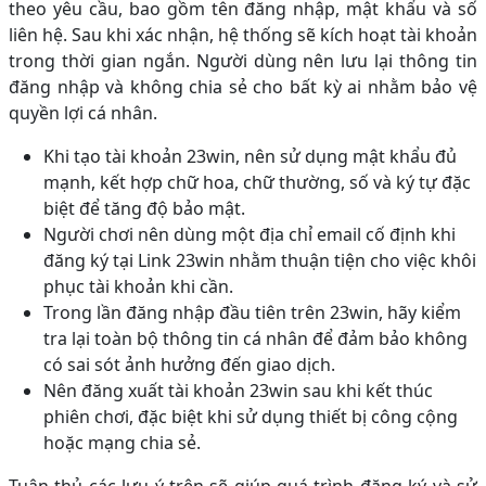
theo yêu cầu, bao gồm tên đăng nhập, mật khẩu và số
liên hệ. Sau khi xác nhận, hệ thống sẽ kích hoạt tài khoản
trong thời gian ngắn. Người dùng nên lưu lại thông tin
đăng nhập và không chia sẻ cho bất kỳ ai nhằm bảo vệ
quyền lợi cá nhân.
Khi tạo tài khoản 23win, nên sử dụng mật khẩu đủ
mạnh, kết hợp chữ hoa, chữ thường, số và ký tự đặc
biệt để tăng độ bảo mật.
Người chơi nên dùng một địa chỉ email cố định khi
đăng ký tại Link 23win nhằm thuận tiện cho việc khôi
phục tài khoản khi cần.
Trong lần đăng nhập đầu tiên trên 23win, hãy kiểm
tra lại toàn bộ thông tin cá nhân để đảm bảo không
có sai sót ảnh hưởng đến giao dịch.
Nên đăng xuất tài khoản 23win sau khi kết thúc
phiên chơi, đặc biệt khi sử dụng thiết bị công cộng
hoặc mạng chia sẻ.