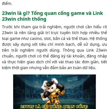
điểm.
23win là gì? Tổng quan cổng game và Link
23win chính thống
Trước khi tham gia trải nghiệm, người chơi cần hiểu rõ
23win là nền tảng giải trí trực tuyến tích hợp nhiều thể
loại game như casino, slot, bắn cá và thể thao. Hệ thống
được xây dựng với tiêu chí minh bạch, dễ sử dụng, ưu
tiên trải nghiệm người dùng. Thông qua Link 23win
chuẩn, người chơi có thể đăng ký tài khoản, đăng nhập
và thực hiện giao dịch chỉ với vài thao tác đơn giản, tiết
kiệm thời gian nhưng vẫn đảm bảo an toàn dữ liệu.