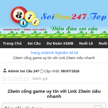
Trang Chủ
Soi Cầu
Dự Đoán XSMB
Nuôi Lô
Nuôi
Trang chủ
Kinh Nghiệm Xổ Số
23win cổng game uy tín với Link 23win siêu nhanh
Admin Soi Cầu 247
Cập nhật:
08/07/2026
Đánh giá
23win cổng game uy tín với Link 23win siêu
nhanh