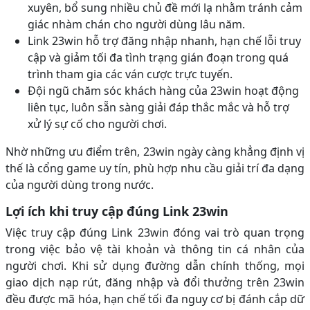
xuyên, bổ sung nhiều chủ đề mới lạ nhằm tránh cảm
giác nhàm chán cho người dùng lâu năm.
Link 23win hỗ trợ đăng nhập nhanh, hạn chế lỗi truy
cập và giảm tối đa tình trạng gián đoạn trong quá
trình tham gia các ván cược trực tuyến.
Đội ngũ chăm sóc khách hàng của 23win hoạt động
liên tục, luôn sẵn sàng giải đáp thắc mắc và hỗ trợ
xử lý sự cố cho người chơi.
Nhờ những ưu điểm trên, 23win ngày càng khẳng định vị
thế là cổng game uy tín, phù hợp nhu cầu giải trí đa dạng
của người dùng trong nước.
Lợi ích khi truy cập đúng Link 23win
Việc truy cập đúng Link 23win đóng vai trò quan trọng
trong việc bảo vệ tài khoản và thông tin cá nhân của
người chơi. Khi sử dụng đường dẫn chính thống, mọi
giao dịch nạp rút, đăng nhập và đổi thưởng trên 23win
đều được mã hóa, hạn chế tối đa nguy cơ bị đánh cắp dữ