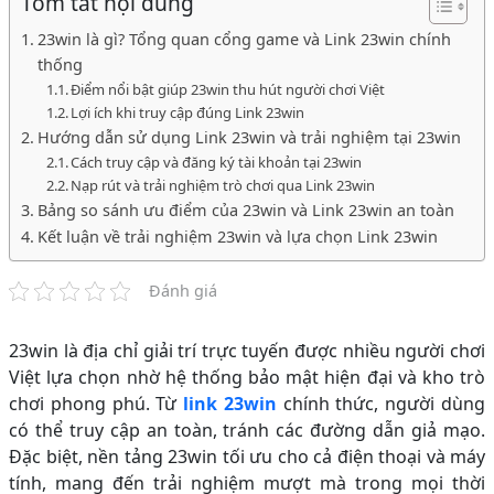
Tóm tắt nội dung
23win là gì? Tổng quan cổng game và Link 23win chính
thống
Điểm nổi bật giúp 23win thu hút người chơi Việt
Lợi ích khi truy cập đúng Link 23win
Hướng dẫn sử dụng Link 23win và trải nghiệm tại 23win
Cách truy cập và đăng ký tài khoản tại 23win
Nạp rút và trải nghiệm trò chơi qua Link 23win
Bảng so sánh ưu điểm của 23win và Link 23win an toàn
Kết luận về trải nghiệm 23win và lựa chọn Link 23win
Đánh giá
23win là địa chỉ giải trí trực tuyến được nhiều người chơi
Việt lựa chọn nhờ hệ thống bảo mật hiện đại và kho trò
chơi phong phú. Từ
link 23win
chính thức, người dùng
có thể truy cập an toàn, tránh các đường dẫn giả mạo.
Đặc biệt, nền tảng 23win tối ưu cho cả điện thoại và máy
tính, mang đến trải nghiệm mượt mà trong mọi thời