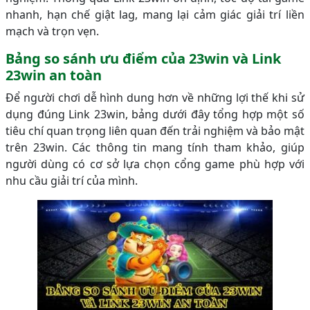
nhanh, hạn chế giật lag, mang lại cảm giác giải trí liền
mạch và trọn vẹn.
Bảng so sánh ưu điểm của 23win và Link
23win an toàn
Để người chơi dễ hình dung hơn về những lợi thế khi sử
dụng đúng Link 23win, bảng dưới đây tổng hợp một số
tiêu chí quan trọng liên quan đến trải nghiệm và bảo mật
trên 23win. Các thông tin mang tính tham khảo, giúp
người dùng có cơ sở lựa chọn cổng game phù hợp với
nhu cầu giải trí của mình.