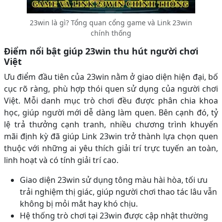
23win là gì? Tổng quan cổng game và Link 23win
chính thống
Điểm nổi bật giúp 23win thu hút người chơi
Việt
Ưu điểm đầu tiên của 23win nằm ở giao diện hiện đại, bố
cục rõ ràng, phù hợp thói quen sử dụng của người chơi
Việt. Mỗi danh mục trò chơi đều được phân chia khoa
học, giúp người mới dễ dàng làm quen. Bên cạnh đó, tỷ
lệ trả thưởng cạnh tranh, nhiều chương trình khuyến
mãi định kỳ đã giúp Link 23win trở thành lựa chọn quen
thuộc với những ai yêu thích giải trí trực tuyến an toàn,
linh hoạt và có tính giải trí cao.
Giao diện 23win sử dụng tông màu hài hòa, tối ưu
trải nghiệm thị giác, giúp người chơi thao tác lâu vẫn
không bị mỏi mắt hay khó chịu.
Hệ thống trò chơi tại 23win được cập nhật thường