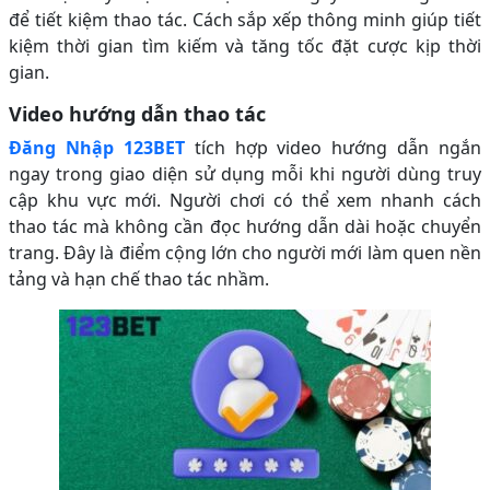
để tiết kiệm thao tác. Cách sắp xếp thông minh giúp tiết
kiệm thời gian tìm kiếm và tăng tốc đặt cược kịp thời
gian.
Video hướng dẫn thao tác
Đăng Nhập 123BET
tích hợp video hướng dẫn ngắn
ngay trong giao diện sử dụng mỗi khi người dùng truy
cập khu vực mới. Người chơi có thể xem nhanh cách
thao tác mà không cần đọc hướng dẫn dài hoặc chuyển
trang. Đây là điểm cộng lớn cho người mới làm quen nền
tảng và hạn chế thao tác nhầm.