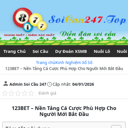
Trang Chủ
Soi Cầu
Dự Đoán XSMB
Nuôi Lô
Nuôi
Trang chủ
Kinh Nghiệm Xổ Số
123BET – Nền Tảng Cá Cược Phù Hợp Cho Người Mới Bắt Đầu
Admin Soi Cầu 247
Cập nhật:
04/01/2026
Đánh giá
123BET – Nền Tảng Cá Cược Phù Hợp Cho
Người Mới Bắt Đầu