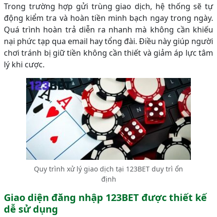
Trong trường hợp gửi trùng giao dịch, hệ thống sẽ tự
động kiểm tra và hoàn tiền minh bạch ngay trong ngày.
Quá trình hoàn trả diễn ra nhanh mà không cần khiếu
nại phức tạp qua email hay tổng đài. Điều này giúp người
chơi tránh bị giữ tiền không cần thiết và giảm áp lực tâm
lý khi cược.
Quy trình xử lý giao dịch tại 123BET duy trì ổn
định
Giao diện đăng nhập 123BET được thiết kế
dễ sử dụng