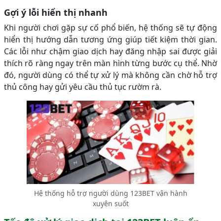
Gợi ý lỗi hiển thị nhanh
Khi người chơi gặp sự cố phổ biến, hệ thống sẽ tự động
hiển thị hướng dẫn tương ứng giúp tiết kiệm thời gian.
Các lỗi như chậm giao dịch hay đăng nhập sai được giải
thích rõ ràng ngay trên màn hình từng bước cụ thể. Nhờ
đó, người dùng có thể tự xử lý mà không cần chờ hỗ trợ
thủ công hay gửi yêu cầu thủ tục rườm rà.
Hệ thống hỗ trợ người dùng 123BET vận hành
xuyên suốt