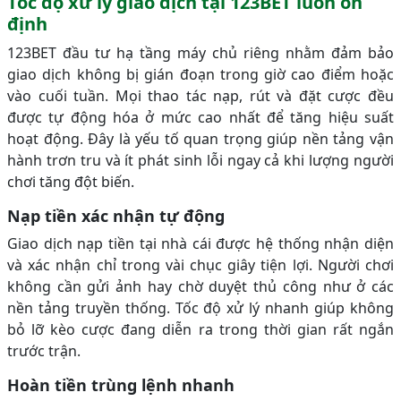
Tốc độ xử lý giao dịch tại 123BET luôn ổn
định
123BET đầu tư hạ tầng máy chủ riêng nhằm đảm bảo
giao dịch không bị gián đoạn trong giờ cao điểm hoặc
vào cuối tuần. Mọi thao tác nạp, rút và đặt cược đều
được tự động hóa ở mức cao nhất để tăng hiệu suất
hoạt động. Đây là yếu tố quan trọng giúp nền tảng vận
hành trơn tru và ít phát sinh lỗi ngay cả khi lượng người
chơi tăng đột biến.
Nạp tiền xác nhận tự động
Giao dịch nạp tiền tại nhà cái được hệ thống nhận diện
và xác nhận chỉ trong vài chục giây tiện lợi. Người chơi
không cần gửi ảnh hay chờ duyệt thủ công như ở các
nền tảng truyền thống. Tốc độ xử lý nhanh giúp không
bỏ lỡ kèo cược đang diễn ra trong thời gian rất ngắn
trước trận.
Hoàn tiền trùng lệnh nhanh