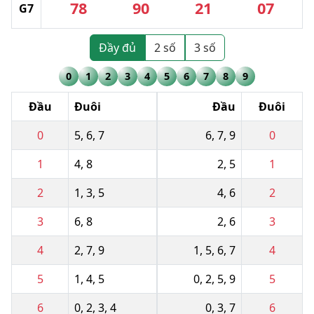
78
90
21
07
G7
Đầy đủ
2 số
3 số
0
1
2
3
4
5
6
7
8
9
Đầu
Đuôi
Đầu
Đuôi
0
5
,
6
,
7
6
,
7
,
9
0
1
4
,
8
2
,
5
1
2
1
,
3
,
5
4
,
6
2
3
6
,
8
2
,
6
3
4
2
,
7
,
9
1
,
5
,
6
,
7
4
5
1
,
4
,
5
0
,
2
,
5
,
9
5
6
0
,
2
,
3
,
4
0
,
3
,
7
6