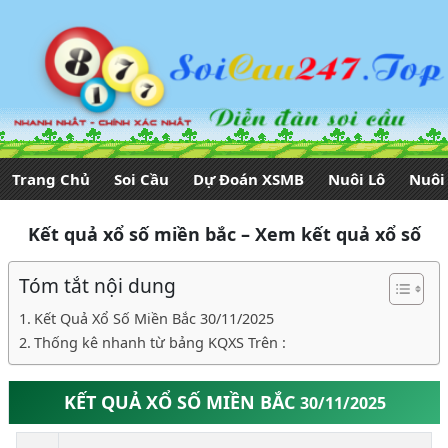
Trang Chủ
Soi Cầu
Dự Đoán XSMB
Nuôi Lô
Nuôi
Kết quả xổ số miền bắc – Xem kết quả xổ số
Tóm tắt nội dung
Kết Quả Xổ Số Miền Bắc 30/11/2025
Thống kê nhanh từ bảng KQXS Trên :
KẾT QUẢ XỔ SỐ MIỀN BẮC
30/11/2025