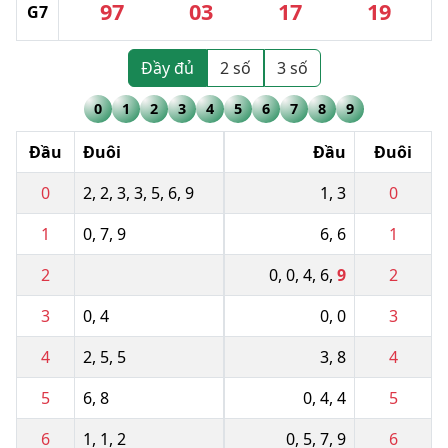
97
03
17
19
G7
Đầy đủ
2 số
3 số
0
1
2
3
4
5
6
7
8
9
Đầu
Đuôi
Đầu
Đuôi
0
2
,
2
,
3
,
3
,
5
,
6
,
9
1
,
3
0
1
0
,
7
,
9
6
,
6
1
2
0
,
0
,
4
,
6
,
9
2
3
0
,
4
0
,
0
3
4
2
,
5
,
5
3
,
8
4
5
6
,
8
0
,
4
,
4
5
6
1
,
1
,
2
0
,
5
,
7
,
9
6