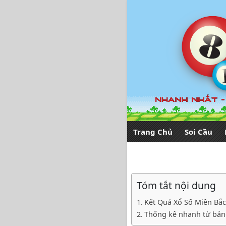
Trang Chủ
Soi Cầu
Tóm tắt nội dung
Kết Quả Xổ Số Miền Bắc
Thống kê nhanh từ bả