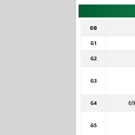
ĐB
G1
G2
G3
6
G4
G5