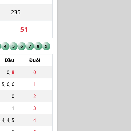
235
51
4
5
6
7
8
9
Đầu
Đuôi
0
,
8
0
5
,
6
,
6
1
0
2
1
3
,
4
,
4
,
5
4