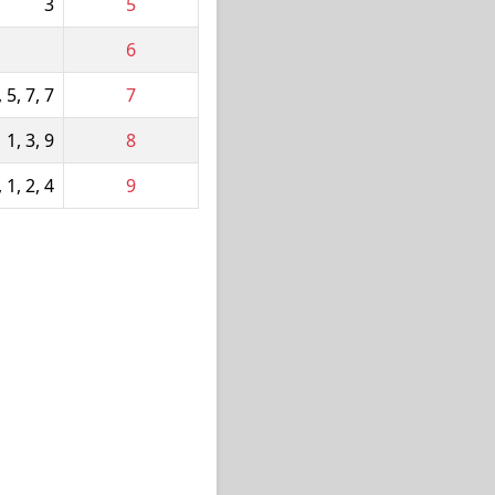
3
5
6
,
5
,
7
,
7
7
1
,
3
,
9
8
,
1
,
2
,
4
9