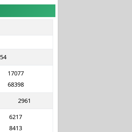
54
17077
68398
2961
6217
8413