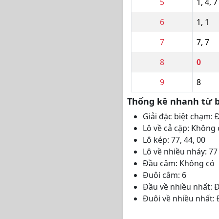
5
1
,
4
,
7
6
1
,
1
7
7
,
7
8
0
9
8
Thống kê nhanh từ 
Giải đặc biệt chạm: 
Lô về cả cặp: Không 
Lô kép: 77, 44, 00
Lô về nhiều nháy: 77 
Đầu câm: Không có
Đuôi câm: 6
Đầu về nhiều nhất: Đ
Đuôi về nhiều nhất: Đ