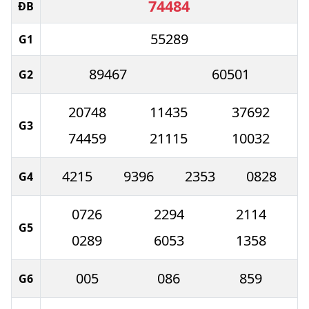
74484
ĐB
55289
G1
89467
60501
G2
20748
11435
37692
G3
74459
21115
10032
4215
9396
2353
0828
G4
0726
2294
2114
G5
0289
6053
1358
005
086
859
G6