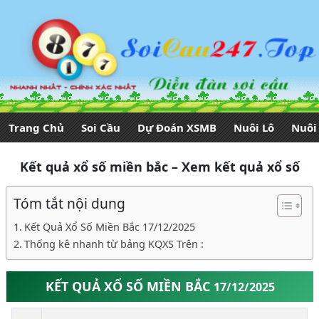
Trang Chủ
Soi Cầu
Dự Đoán XSMB
Nuôi Lô
Nuôi
Kết quả xổ số miền bắc – Xem kết quả xổ số
Tóm tắt nội dung
Kết Quả Xổ Số Miền Bắc 17/12/2025
Thống kê nhanh từ bảng KQXS Trên :
KẾT QUẢ XỔ SỐ MIỀN BẮC
17/12/2025