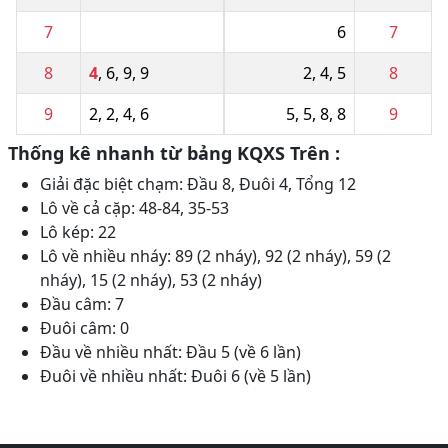
7
6
7
8
4
,
6
,
9
,
9
2
,
4
,
5
8
9
2
,
2
,
4
,
6
5
,
5
,
8
,
8
9
Thống kê nhanh từ bảng KQXS Trên :
Giải đặc biệt chạm: Đầu 8, Đuôi 4, Tổng 12
Lô về cả cặp: 48-84, 35-53
Lô kép: 22
Lô về nhiều nháy: 89 (2 nháy), 92 (2 nháy), 59 (2
nháy), 15 (2 nháy), 53 (2 nháy)
Đầu câm: 7
Đuôi câm: 0
Đầu về nhiều nhất: Đầu 5 (về 6 lần)
Đuôi về nhiều nhất: Đuôi 6 (về 5 lần)