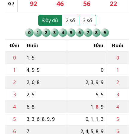
92
46
56
22
G7
Đầy đủ
2 số
3 số
0
1
2
3
4
5
6
7
8
9
Đầu
Đuôi
Đầu
Đuôi
0
1
,
5
0
1
4
,
5
,
5
0
1
2
2
,
6
,
8
2
,
3
,
9
,
9
2
3
2
,
5
5
,
5
3
4
6
,
8
1
,
8
,
9
4
5
3
,
3
,
6
,
8
,
9
,
9
0
,
1
,
1
,
3
5
6
7
2
,
4
,
5
,
8
,
9
6