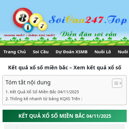
Trang Chủ
Soi Cầu
Dự Đoán XSMB
Nuôi Lô
Nuôi
Kết quả xổ số miền bắc – Xem kết quả xổ số
Tóm tắt nội dung
Kết Quả Xổ Số Miền Bắc 04/11/2025
Thống kê nhanh từ bảng KQXS Trên :
KẾT QUẢ XỔ SỐ MIỀN BẮC
04/11/2025