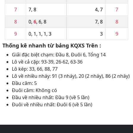
7
7
,
8
4
,
7
7
8
0
,
6
,
6
,
8
7
,
8
8
9
0
,
1
,
1
,
1
,
3
3
9
Thống kê nhanh từ bảng KQXS Trên :
Giải đặc biệt chạm: Đầu 8, Đuôi 6, Tổng 14
Lô về cả cặp: 93-39, 26-62, 63-36
Lô kép: 33, 66, 88, 77
Lô về nhiều nháy: 91 (3 nháy), 20 (2 nháy), 86 (2 nháy)
Đầu câm: 5
Đuôi câm: Không có
Đầu về nhiều nhất: Đầu 9 (về 5 lần)
Đuôi về nhiều nhất: Đuôi 6 (về 5 lần)