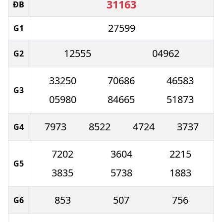
31163
ĐB
27599
G1
12555
04962
G2
33250
70686
46583
G3
05980
84665
51873
7973
8522
4724
3737
G4
7202
3604
2215
G5
3835
5738
1883
853
507
756
G6