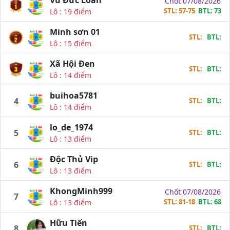
Vũ Đức Loan
Chốt 07/08/2026
STL: 57-75
BTL: 73
Lô : 19 điểm
Minh sơn 01
STL:
BTL:
Lô : 15 điểm
Xã Hội Đen
STL:
BTL:
Lô : 14 điểm
buihoa5781
4
STL:
BTL:
Lô : 14 điểm
lo_de_1974
5
STL:
BTL:
Lô : 13 điểm
Độc Thủ Vip
6
STL:
BTL:
Lô : 13 điểm
KhongMinh999
Chốt 07/08/2026
7
STL: 81-18
BTL: 68
Lô : 13 điểm
Hữu Tiến
8
STL:
BTL: