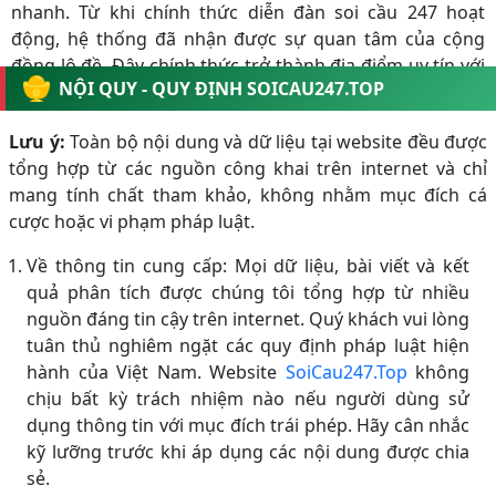
nhanh. Từ khi chính thức diễn đàn soi cầu 247 hoạt
động, hệ thống đã nhận được sự quan tâm của cộng
đồng lô đề. Đây chính thức trở thành địa điểm uy tín với
NỘI QUY - QUY ĐỊNH SOICAU247.TOP
những dữ liệu có độ chính xác lên đến 100%.
Các từ khóa liên quan đến soi cầu bạch thủ 247 trở nên
Lưu ý:
Toàn bộ nội dung và dữ liệu tại website đều được
thịnh hành trên các trang mạng xã hội. Chính điều này
tổng hợp từ các nguồn công khai trên internet và chỉ
đã chứng minh được sự uy tín và cách thức hoạt động
mang tính chất tham khảo, không nhằm mục đích cá
minh bạch của diễn đàn này.
cược hoặc vi phạm pháp luật.
Mục đích hoạt động của trang web soi cầu
Về thông tin cung cấp:
Mọi dữ liệu, bài viết và kết
quả phân tích được chúng tôi tổng hợp từ nhiều
247
nguồn đáng tin cậy trên internet. Quý khách vui lòng
Mặc dù là một trang web
soi cầu miễn phí 888
nhưng
tuân thủ nghiêm ngặt các quy định pháp luật hiện
chúng tôi luôn xác định được nhiệm vụ cao cả của mình.
hành của Việt Nam. Website
SoiCau247.Top
không
Đây không đơn giản là một hệ thống cung cấp thông tin
chịu bất kỳ trách nhiệm nào nếu người dùng sử
mà còn là một người bạn đồng hành của những người
dụng thông tin với mục đích trái phép. Hãy cân nhắc
đam mê lô đề.
kỹ lưỡng trước khi áp dụng các nội dung được chia
sẻ.
Cập nhật thông tin