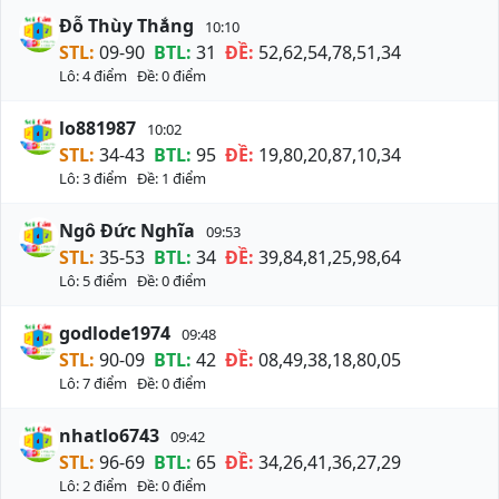
Đỗ Thùy Thắng
10:10
STL:
09-90
BTL:
31
ĐỀ:
52,62,54,78,51,34
Lô: 4 điểm Đề: 0 điểm
lo881987
10:02
STL:
34-43
BTL:
95
ĐỀ:
19,80,20,87,10,34
Lô: 3 điểm Đề: 1 điểm
Ngô Đức Nghĩa
09:53
STL:
35-53
BTL:
34
ĐỀ:
39,84,81,25,98,64
Lô: 5 điểm Đề: 0 điểm
godlode1974
09:48
STL:
90-09
BTL:
42
ĐỀ:
08,49,38,18,80,05
Lô: 7 điểm Đề: 0 điểm
nhatlo6743
09:42
STL:
96-69
BTL:
65
ĐỀ:
34,26,41,36,27,29
Lô: 2 điểm Đề: 0 điểm