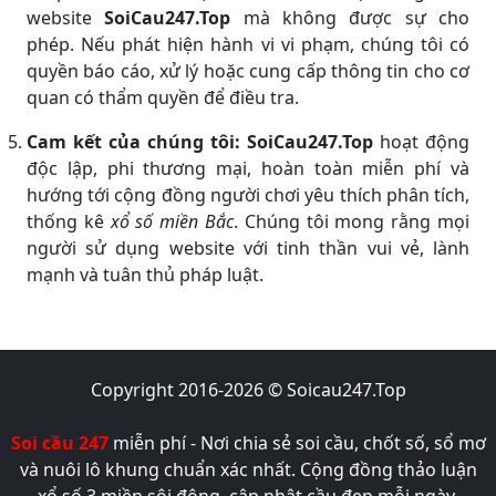
website
SoiCau247.Top
mà không được sự cho
vụ của mình chính là một hệ thống cung cấp chiến thuật
phép. Nếu phát hiện hành vi vi phạm, chúng tôi có
hay. Vì thế đây không chỉ là diễn đàn soi cầu mb mà còn
quyền báo cáo, xử lý hoặc cung cấp thông tin cho cơ
là một kênh chia sẻ kinh nghiệm hay. Soi cầu mb 247 đã
quan có thẩm quyền để điều tra.
khẳng định sẽ đồng hành cùng anh em trong quá trình
săn thưởng trực tuyến.
Cam kết của chúng tôi:
SoiCau247.Top
hoạt động
độc lập, phi thương mại, hoàn toàn miễn phí và
Hệ thống cung cấp những chuyên mục
hướng tới cộng đồng người chơi yêu thích phân tích,
nhận định nào?
thống kê
xổ số miền Bắc
. Chúng tôi mong rằng mọi
người sử dụng website với tinh thần vui vẻ, lành
Khi chính thức giới thiệu về
diễn đàn soi cầu 247
thì
mạnh và tuân thủ pháp luật.
chúng tôi đã xác định sẽ xây dựng một hệ thống hoàn
hảo nhất. Tại đây anh em có thể tra soát và tìm kiếm bất
cứ những gì mà mình mong muốn liên quan đến lô đề.
Chuyên mục dự đoán hôm nay
Copyright 2016-2026 © Soicau247.Top
Soi cầu rồng bạch kim 247 dự đoán tất tần tật những
Soi cầu 247
miễn phí - Nơi chia sẻ soi cầu, chốt số, sổ mơ
thông tin liên quan đến kết quả xổ số ngày hôm nay và
và nuôi lô khung chuẩn xác nhất. Cộng đồng thảo luận
ngày mai. Nó được cập nhật cực kỳ nhanh chóng cho