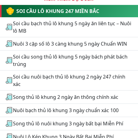
SOI CẦU LÔ KHUNG 247 MIỀN BẮC
Soi cầu bạch thủ lô khung 5 ngày ăn liên tục – Nuôi
lô MB
Nuôi 3 cặp số lô 3 càng khung 5 ngày Chuẩn WIN
Soi cầu song thủ lô khung 5 ngày bách phát bách
trúng
Soi cầu nuôi bạch thủ lô khung 2 ngày 247 chính
xác
Song thủ lô khung 2 ngày ăn thông chính xác
Nuôi bạch thủ lô khung 3 ngày chuẩn xác 100
Song thủ lô nuôi khung 3 ngày bất bại Miễn Phí
Nuôi Lô Kép Khung 3 Ngày Bất Bại Miễn Phí