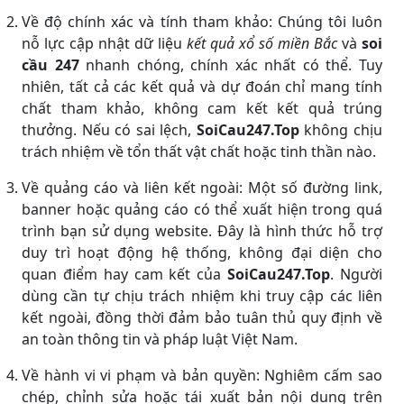
Về độ chính xác và tính tham khảo:
Chúng tôi luôn
Hoạt động chính khi nhắc đến soi cầu 247 rồng bạch
nỗ lực cập nhật dữ liệu
kết quả xổ số miền Bắc
và
soi
kim đó là cập nhật dữ liệu xổ số nhanh nhất. Toàn bộ dữ
cầu 247
nhanh chóng, chính xác nhất có thể. Tuy
liệu liên quan đến kết quả lô đề đều được chúng tôi
nhiên, tất cả các kết quả và dự đoán chỉ mang tính
thống kê tự động. Vì thế anh em có thể truy cập để tra
chất tham khảo, không cam kết kết quả trúng
soát bảng thống kê mỗi ngày cực kỳ tiện lợi.
thưởng. Nếu có sai lệch,
SoiCau247.Top
không chịu
trách nhiệm về tổn thất vật chất hoặc tinh thần nào.
Hỗ trợ soi cầu
Về quảng cáo và liên kết ngoài:
Một số đường link,
Mục đích hoạt động của soi cầu 247 chính là cung cấp
banner hoặc quảng cáo có thể xuất hiện trong quá
hệ thống hỗ trợ
soi cầu chuẩn
nhất. Chúng tôi sử dụng
trình bạn sử dụng website. Đây là hình thức hỗ trợ
công nghệ tiên tiến tự động phân tích kết quả để có thể
duy trì hoạt động hệ thống, không đại diện cho
cho ra những con số chuẩn nhất cho ngày hôm sau.
quan điểm hay cam kết của
SoiCau247.Top
. Người
Không dừng lại ở đó, trang web còn liên kết với hàng
dùng cần tự chịu trách nhiệm khi truy cập các liên
loạt những chuyên gia trong giới dự đoán lô đề để
kết ngoài, đồng thời đảm bảo tuân thủ quy định về
mang đến những tin tức chuẩn xác nhất.
an toàn thông tin và pháp luật Việt Nam.
Bật mí kinh nghiệm
Về hành vi vi phạm và bản quyền:
Nghiêm cấm sao
chép, chỉnh sửa hoặc tái xuất bản nội dung trên
Khi đi vào hoạt động, chúng tôi đã xác định được nghĩa